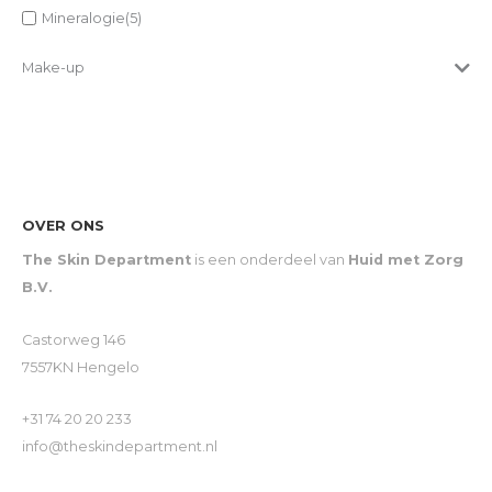
Mineralogie
(5)
Make-up
OVER ONS
The Skin Department
is een onderdeel van
Huid met Zorg
B.V.
Castorweg 146
7557KN Hengelo
+31 74 20 20 233
info@theskindepartment.nl