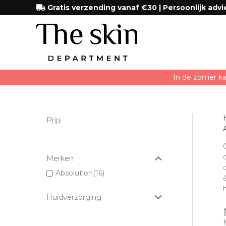
Ga
Gratis verzending vanaf €30 | Persoonlijk advi
naar
de
inhoud
In de zomer ka
Prijs
Merken
Absolution
(16)
Huidverzorging