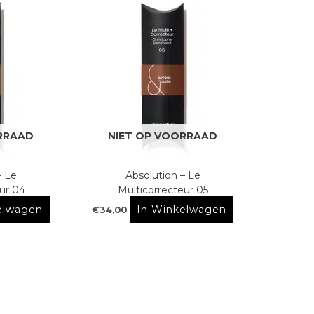
RRAAD
NIET OP VOORRAAD
– Le
Absolution – Le
ur 04
Multicorrecteur 05
elwagen
In Winkelwagen
€
34,00