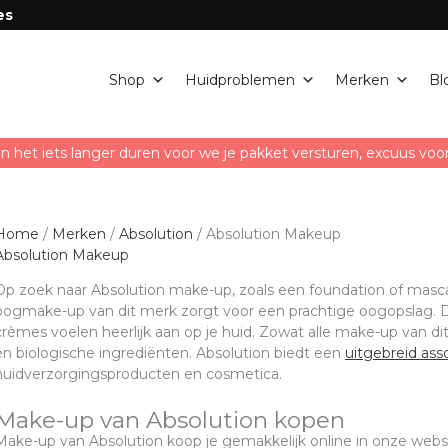
es
Shop
Huidproblemen
Merken
Bl
n het iets langer duren voor we je pakket versturen, excuus vo
Home
/
Merken
/
Absolution
/ Absolution Makeup
Absolution Makeup
Op zoek naar Absolution make-up, zoals een foundation of masca
oogmake-up van dit merk zorgt voor een prachtige oogopslag. D
crèmes voelen heerlijk aan op je huid. Zowat alle make-up van dit
én biologische ingrediënten. Absolution biedt een
uitgebreid ass
huidverzorgingsproducten en cosmetica.
Make-up van Absolution kopen
Make-up van Absolution koop je gemakkelijk online in onze webs