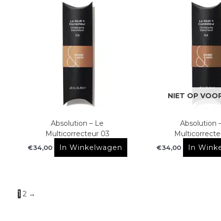
NIET OP VOO
Absolution – Le
Absolution 
Multicorrecteur 03
Multicorrecte
In Winkelwagen
In Wink
€
34,00
€
34,00
1
2
→