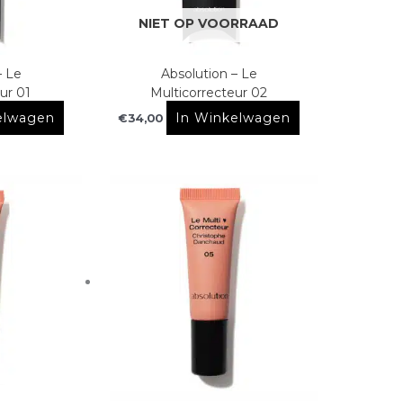
NIET OP VOORRAAD
– Le
Absolution – Le
ur 01
Multicorrecteur 02
elwagen
In Winkelwagen
€
34,00