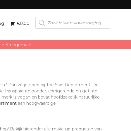
Producten
zoeken
og
€0,00
or het ongemak!
ra? Dan zit je goed bij The Skin Department. De
e transparante poeder, corrigerende en getinte
 merk is vegan en bevat hoofdzakelijk natuurlijke
ortiment
aan hoogwaardige
hop! Bekijk hieronder alle make-up-producten van