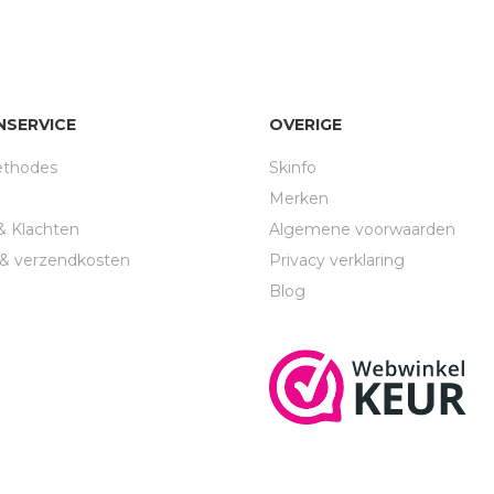
NSERVICE
OVERIGE
ethodes
Skinfo
Merken
& Klachten
Algemene voorwaarden
d & verzendkosten
Privacy verklaring
n
Blog