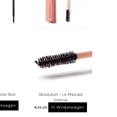
iner Noir
Absolution – Le Mascara
Intense
elwagen
In Winkelwagen
€
34,00