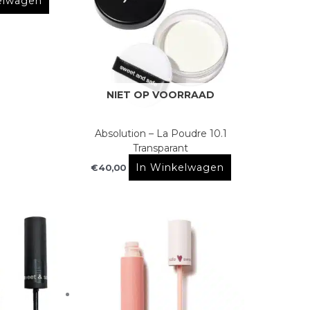
elwagen
NIET OP VOORRAAD
Absolution – La Poudre 10.1
Transparant
In Winkelwagen
€
40,00