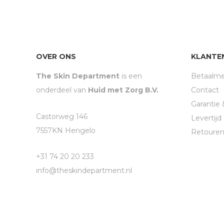
OVER ONS
KLANTE
The Skin Department
is een
Betaalm
onderdeel van
Huid met Zorg B.V.
Contact
Garantie 
Castorweg 146
Levertij
7557KN Hengelo
Retoure
+31 74 20 20 233
info@theskindepartment.nl