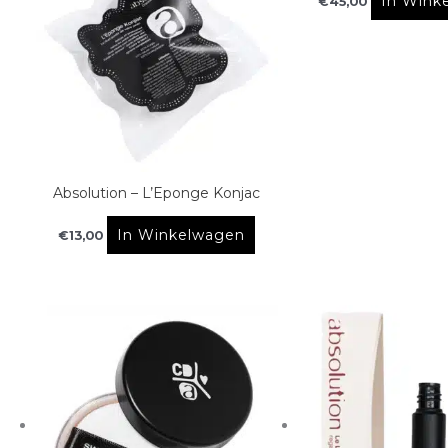
In Wink
€
45,00
Absolution – L’Eponge Konjac
In Winkelwagen
€
13,00