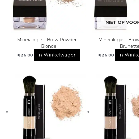
NIET OP VOO
Mineralogie – Brow Powder –
Mineralogie – Bro
Blonde
Brunett
In Winkelwagen
In Wink
€
26,00
€
26,00