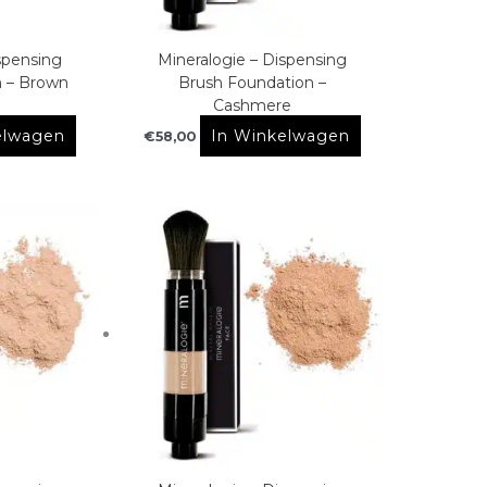
spensing
Mineralogie – Dispensing
n – Brown
Brush Foundation –
Cashmere
elwagen
In Winkelwagen
€
58,00