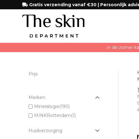
Ga
Gratis verzending vanaf €30 | Persoonlijk advi
naar
de
inhoud
In de zomer ka
Prijs
Merken
Mineralogie
(190)
MINKRotterdam
(1)
Huidverzorging