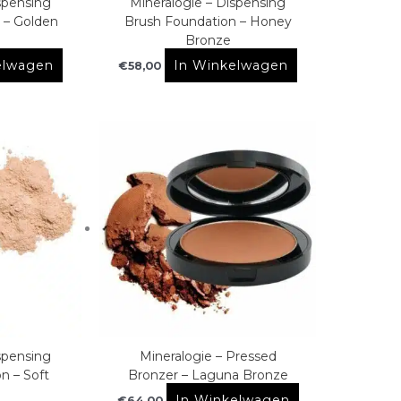
spensing
Mineralogie – Dispensing
 – Golden
Brush Foundation – Honey
Bronze
elwagen
In Winkelwagen
€
58,00
spensing
Mineralogie – Pressed
n – Soft
Bronzer – Laguna Bronze
In Winkelwagen
€
64,00