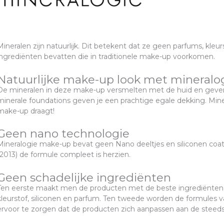
Mineralen zijn natuurlijk. Dit betekent dat ze geen parfums, kle
ingrediënten bevatten die in traditionele make-up voorkomen.
Natuurlijke make-up look met mineralo
De mineralen in deze make-up versmelten met de huid en geven
minerale foundations geven je een prachtige egale dekking. Minera
make-up draagt!
Geen nano technologie
Mineralogie make-up bevat geen Nano deeltjes en siliconen co
(2013) de formule compleet is herzien.
Geen schadelijke ingrediënten
Ten eerste maakt men de producten met de beste ingrediënten en 
kleurstof, siliconen en parfum. Ten tweede worden de formules
ervoor te zorgen dat de producten zich aanpassen aan de steed