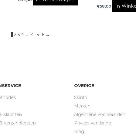
In Wink
€
58,00
1
2
3
4
…
14
15
16
→
NSERVICE
OVERIGE
ethodes
Skinfo
Merken
& Klachten
Algemene voorwaarden
d & verzendkosten
Privacy verklaring
n
Blog