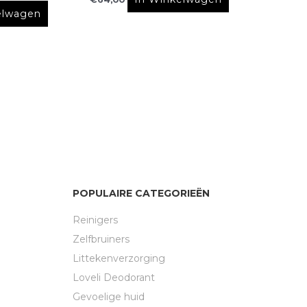
elwagen
POPULAIRE CATEGORIEËN
Reinigers
Zelfbruiners
Littekenverzorging
Loveli Deodorant
Gevoelige huid