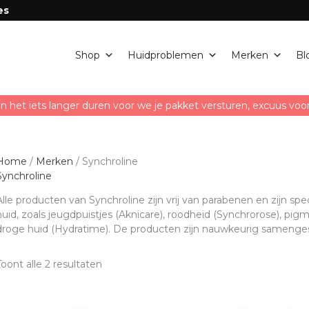
es
Shop
Huidproblemen
Merken
Bl
n het iets langer duren voor we je pakket versturen, excuus vo
Home
/
Merken
/ Synchroline
Synchroline
Alle producten van Synchroline zijn vrij van parabenen en zijn sp
huid, zoals jeugdpuistjes (Aknicare), roodheid (Synchrorose), pi
droge huid (Hydratime). De producten zijn nauwkeurig samengest
Toont alle 2 resultaten