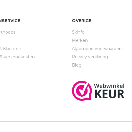
NSERVICE
OVERIGE
ethodes
Skinfo
Merken
& Klachten
Algemene voorwaarden
d & verzendkosten
Privacy verklaring
n
Blog