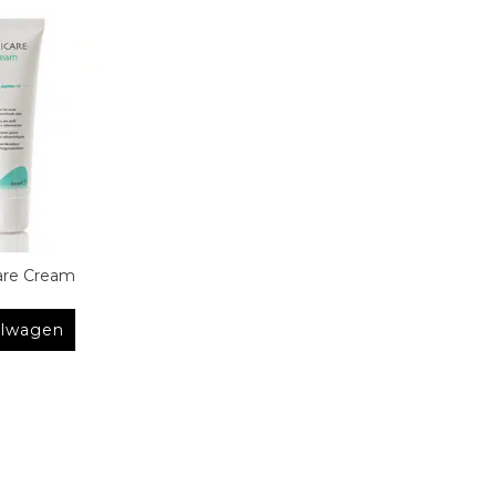
care Cream
elwagen