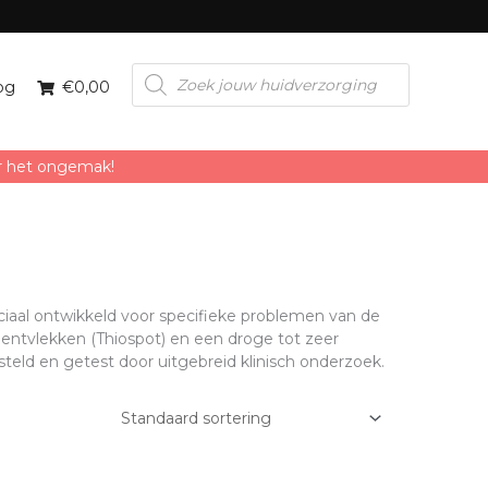
Producten
zoeken
og
€0,00
or het ongemak!
eciaal ontwikkeld voor specifieke problemen van de
gmentvlekken (Thiospot) en een droge tot zeer
eld en getest door uitgebreid klinisch onderzoek.