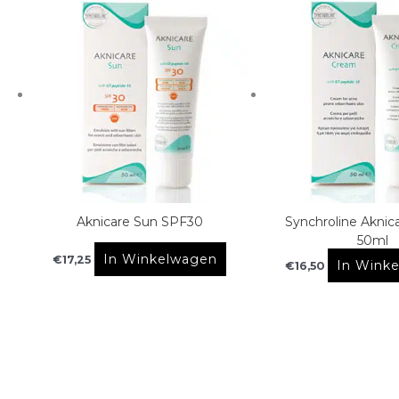
Aknicare Sun SPF30
Synchroline Akni
50ml
In Winkelwagen
€
17,25
In Wink
€
16,50