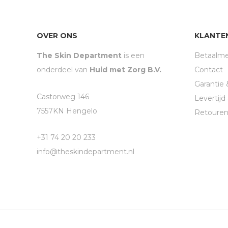
OVER ONS
KLANTE
The Skin Department
is een
Betaalm
onderdeel van
Huid met Zorg B.V.
Contact
Garantie 
Castorweg 146
Levertij
7557KN Hengelo
Retoure
+31 74 20 20 233
info@theskindepartment.nl