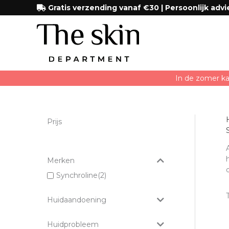
Ga
Gratis verzending vanaf €30 | Persoonlijk advi
naar
de
inhoud
In de zomer ka
Prijs
Merken
Synchroline
(2)
Huidaandoening
Huidprobleem