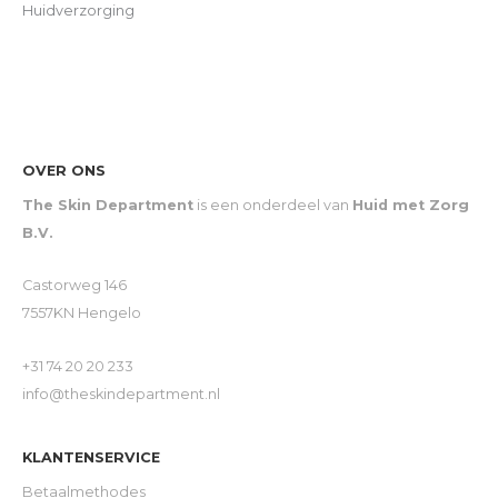
Huidverzorging
OVER ONS
The Skin Department
is een onderdeel van
Huid met Zorg
B.V.
Castorweg 146
7557KN Hengelo
+31 74 20 20 233
info@theskindepartment.nl
KLANTENSERVICE
Betaalmethodes