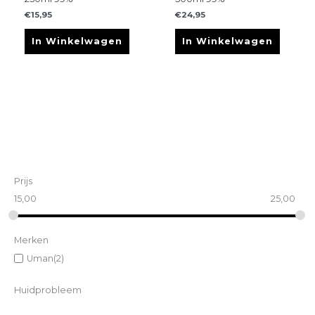
€
15,95
€
24,95
In Winkelwagen
In Winkelwagen
Prijs
15,00
25,00
Merken
Uman
(2)
Huidprobleem