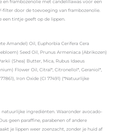
lie en frambozenolie met candelillawas voor een
V-filter door de toevoeging van frambozenolie.
 een tintje geeft op de lippen.
te Amandel) Oil, Euphorbia Cerifera Cera
nnebloem) Seed Oil, Prunus Armeniaca (Abrikozen)
rkii (Shea) Butter, Mica, Rubus Idaeus
) Flower Oil, Citral*, Citronellol*, Geraniol*,
77861), Iron Oxide (CI 77491) (*Natuurlijke
r natuurlijke ingrediënten. Waaronder avocado-
. Dus geen paraffine, parabenen of andere
aakt je lippen weer zoenzacht, zonder je huid af