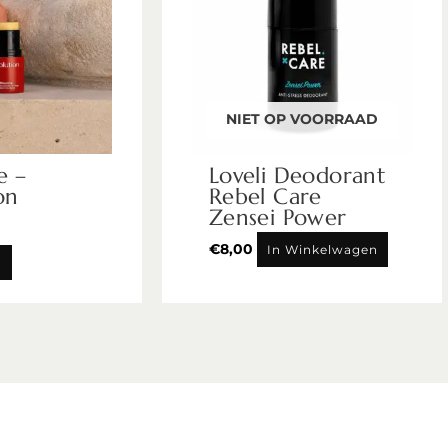
NIET OP VOORRAAD
e –
Loveli Deodorant
on
Rebel Care
Zensei Power
€
8,00
In Winkelwagen
n