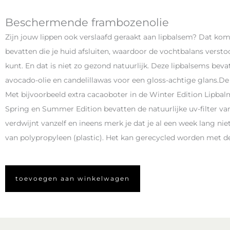
Beschermende frambozenolie
Zijn jouw lippen ook verslaafd geraakt aan lipbalsem? Dat ko
bevatten die je huid afsluiten, waardoor de vochtbalans versto
kunt. En dat is niet zo gezond natuurlijk. Deze lipbalsems beva
avocado-olie en candelillawas voor een gloss-achtige glans.De
Met bijvoorbeeld extra cacaoboter in de Winter Edition Lipba
Spring en Summer Edition bevatten de natuurlijke uv-filter van
verdwijnt vanzelf en ineens merk je dat je al een week lang n
van polypropyleen (plastic). Het kan gerecycled worden met de r
toevoegen aan winkelwagen