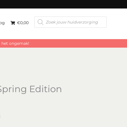
Producten
zoeken
og
€0,00
or het ongemak!
Spring Edition
: