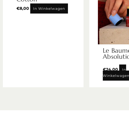
€
8,00
In Winkelwagen
Le Baum
Absoluti
€
24,00
In
Winkelwage