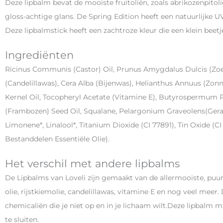
Deze lipbalm bevat de mooiste fruitoliën, zoals abrikozenpito
gloss-achtige glans. De Spring Edition heeft een natuurlijke U
Deze lipbalmstick heeft een zachtroze kleur die een klein beetje
Ingrediënten
Ricinus Communis (Castor) Oil, Prunus Amygdalus Dulcis (Zoe
(Candelillawas), Cera Alba (Bijenwas), Helianthus Annuus (Zo
Kernel Oil, Tocopheryl Acetate (Vitamine E), Butyrospermum Pa
(Frambozen) Seed Oil, Squalane, Pelargonium Graveolens(Geranium
Limonene*, Linalool*, Titanium Dioxide (CI 77891), Tin Oxide (CI 
Bestanddelen Essentiële Olie).
Het verschil met andere lipbalms
De Lipbalms van Loveli zijn gemaakt van de allermooiste, puu
olie, rijstkiemolie, candelillawas, vitamine E en nog veel meer
chemicaliën die je niet op en in je lichaam wilt.Deze lipbalm m
te sluiten.