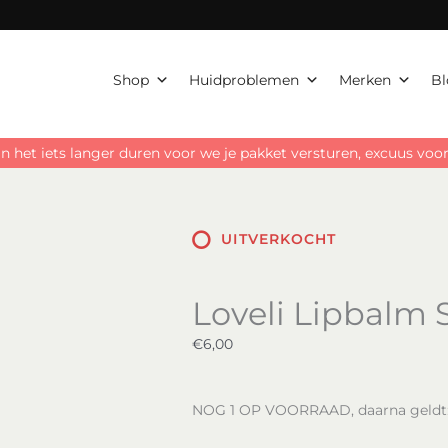
Shop
Huidproblemen
Merken
Bl
n het iets langer duren voor we je pakket versturen, excuus vo
UITVERKOCHT
Loveli Lipbalm 
€
6,00
NOG 1 OP VOORRAAD, daarna geldt