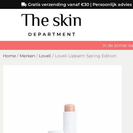
Ga
Gratis verzending vanaf €30 | Persoonlijk advies
naar
de
inhoud
In de zomer ka
Home
/
Merken
/
Loveli
/ Loveli Lipbalm Spring Edition