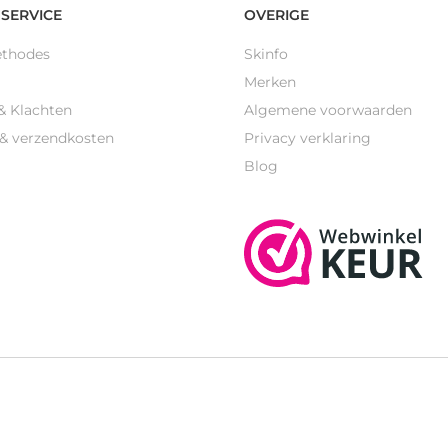
SERVICE
OVERIGE
ethodes
Skinfo
Merken
& Klachten
Algemene voorwaarden
 & verzendkosten
Privacy verklaring
Blog