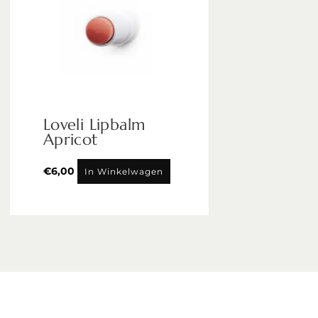
Loveli Lipbalm
Apricot
€
6,00
In Winkelwagen