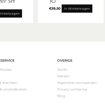
zer SPF
30
€
59,50
In Winkelwagen
Winkelwagen
SERVICE
OVERIGE
ethodes
Skinfo
Merken
& Klachten
Algemene voorwaarden
 & verzendkosten
Privacy verklaring
Blog