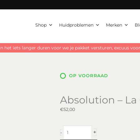
Shop
Huidproblemen
Merken
Bl
n het iets langer duren voor we je pakket versturen, excuus vo
OP VOORRAAD
Absolution – L
€
52,00
Absolution
+
-
–