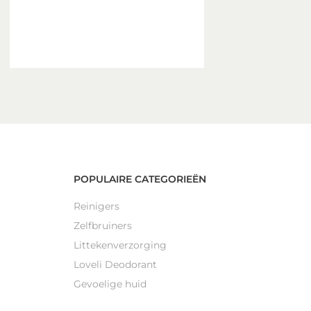
POPULAIRE CATEGORIEËN
Reinigers
Zelfbruiners
Littekenverzorging
Loveli Deodorant
Gevoelige huid