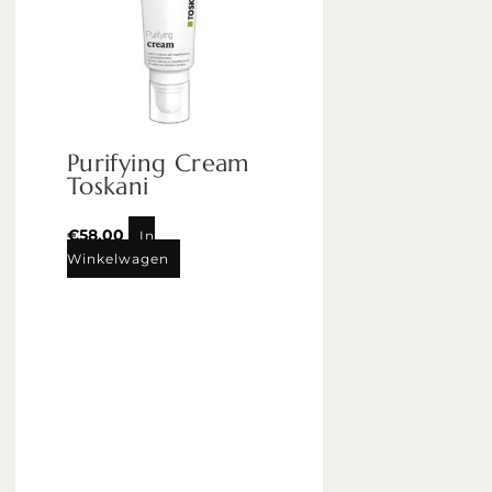
Purifying Cream
Toskani
€
58,00
In
Winkelwagen