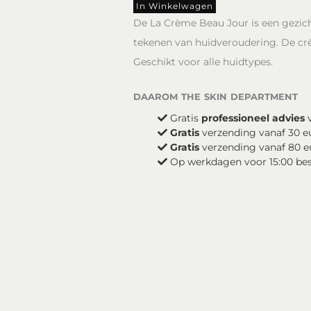
La
In Winkelwagen
Crème
De La Crème Beau Jour is een gezich
Beau
tekenen van huidveroudering. De crè
Jour
Geschikt voor alle huidtypes.
aantal
daarom the skin department
Gratis
professioneel advies
v
Gratis
verzending vanaf 30 e
Gratis
verzending vanaf 80 e
Op werkdagen voor 15:00 be