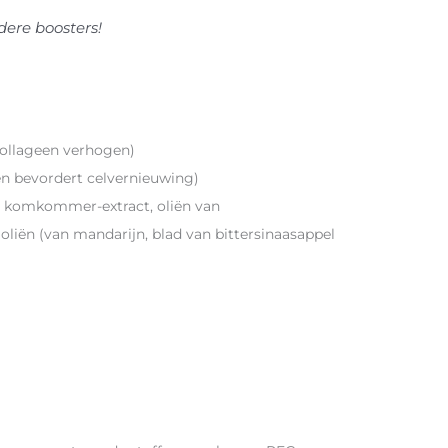
ere boosters!
collageen verhogen)
en bevordert celvernieuwing)
, komkommer-extract, oliën van
iën (van mandarijn, blad van bittersinaasappel