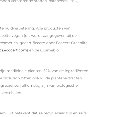
hormoon verstorende stoffen, parabenen, PEG,
hte huidverbetering. Alle producten van
edeelte vegan (dit wordt aangegeven bij de
cosmetica, gecertificeerd door Ecocert Greenlife
ics.ecocert.com
) en de Cosmebio.
zijn medicinale planten. 52% van de ingrediënten
Absolution zitten ook wilde plantenextracten,
ngrediënten afkomstig zijn van biologische
verschillen.
. Dit betekent dat ze recyclebaar zijn en zelfs