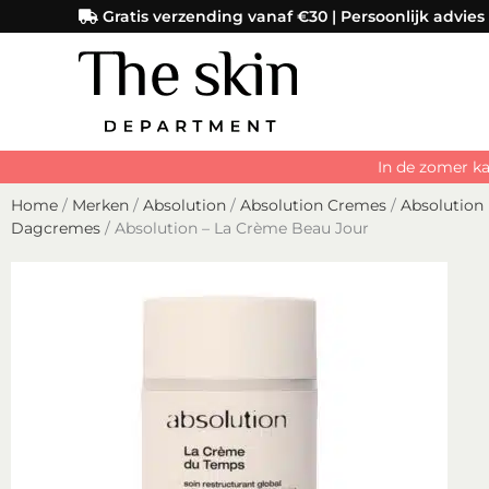
Ga
Gratis verzending vanaf €30 | Persoonlijk advies
naar
de
inhoud
In de zomer ka
Home
/
Merken
/
Absolution
/
Absolution Cremes
/
Absolution
Dagcremes
/ Absolution – La Crème Beau Jour