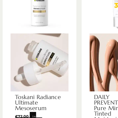
Toskani Radiance
DAILY
Ultimate
PREVENT
Mesoserum
Pure Min
Tinted
€
72,00
In