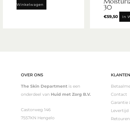
Moisturi
Winkelwagen
30
€
59,50
In 
OVER ONS
KLANTEN
The Skin Department
is een
Betaalm
onderdeel van
Huid met Zorg B.V.
Contact
Garantie 
Castorweg 146
Levertijd
7557KN Hengelo
Retouren