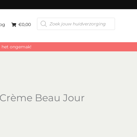
Jour
aantal
Producten
zoeken
og
€0,00
or het ongemak!
a Crème Beau Jour