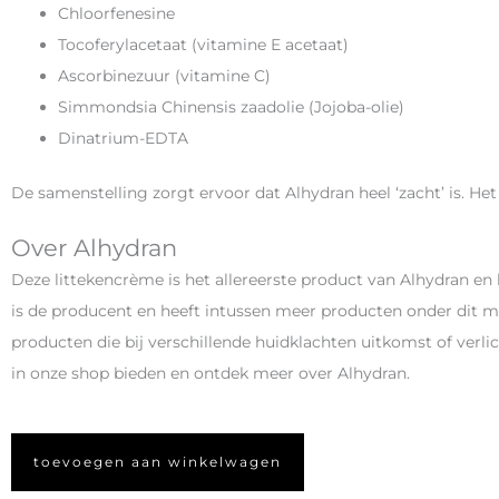
Chloorfenesine
Tocoferylacetaat (vitamine E acetaat)
Ascorbinezuur (vitamine C)
Simmondsia Chinensis zaadolie (Jojoba-olie)
Dinatrium-EDTA
De samenstelling zorgt ervoor dat Alhydran heel ‘zacht’ is. Het 
Over Alhydran
Deze littekencrème is het allereerste product van Alhydran e
is de producent en heeft intussen meer producten onder dit me
producten die bij verschillende huidklachten uitkomst of verli
in onze shop bieden en ontdek meer over Alhydran.
toevoegen aan winkelwagen