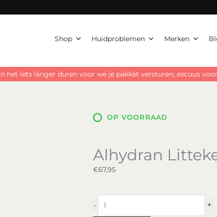
Shop
Huidproblemen
Merken
Bl
n het iets langer duren voor we je pakket versturen, excuus vo
OP VOORRAAD
Alhydran Litte
€
67,95
Alhydran
+
-
Littekencrème