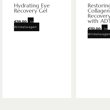
Hydrating Eye
Restorin
Recovery Gel
Collagen
Recovery
with AD
€
59,00
In
Winkelwagen
€
112,00
In
Winkelwage