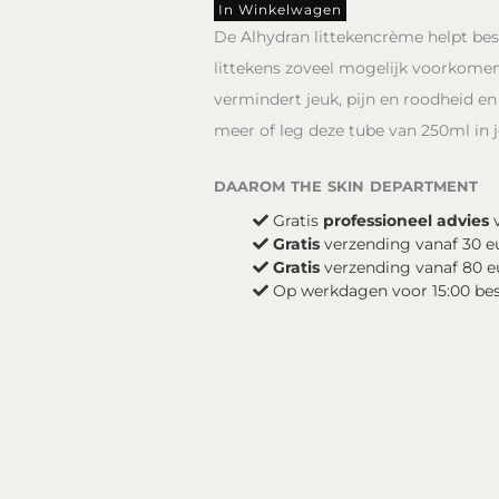
250ml
In Winkelwagen
aantal
De Alhydran littekencrème helpt bes
littekens zoveel mogelijk voorkomen.
vermindert jeuk, pijn en roodheid en
meer of leg deze tube van 250ml in 
daarom the skin department
Gratis
professioneel advies
v
Gratis
verzending vanaf 30 e
Gratis
verzending vanaf 80 e
Op werkdagen voor 15:00 be