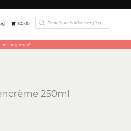
Producten
zoeken
og
€0,00
or het ongemak!
kencrème 250ml