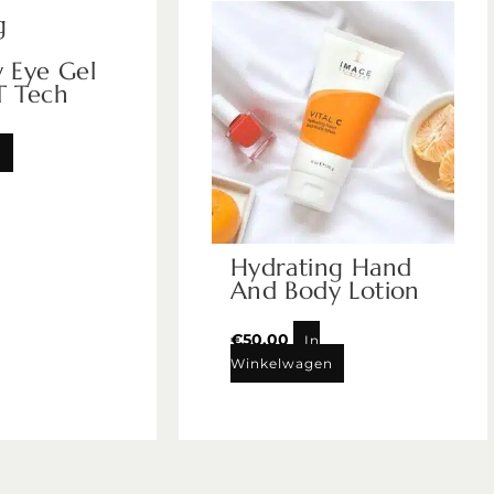
g
 Eye Gel
T Tech
n
Hydrating Hand
And Body Lotion
€
50,00
In
Winkelwagen