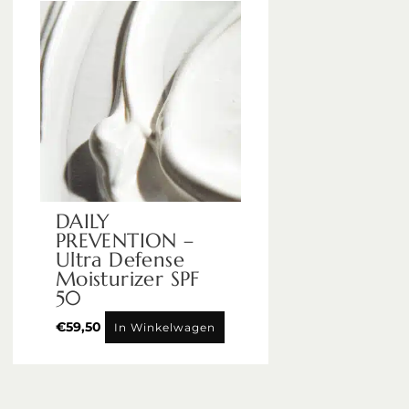
DAILY
PREVENTION –
Ultra Defense
Moisturizer SPF
50
€
59,50
In Winkelwagen