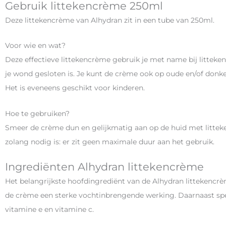
Gebruik littekencrème 250ml
Deze littekencrème van Alhydran zit in een tube van 250ml.
Voor wie en wat?
Deze effectieve littekencrème gebruik je met name bij littek
je wond gesloten is. Je kunt de crème ook op oude en/of donk
Het is eveneens geschikt voor kinderen.
Hoe te gebruiken?
Smeer de crème dun en gelijkmatig aan op de huid met littek
zolang nodig is: er zit geen maximale duur aan het gebruik.
Ingrediënten Alhydran littekencrème
Het belangrijkste hoofdingrediënt van de Alhydran littekencrèm
de crème een sterke vochtinbrengende werking. Daarnaast spele
vitamine e en vitamine c.