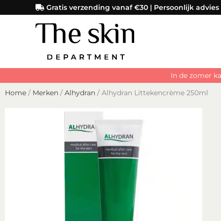
Ga
Gratis verzending vanaf €30 | Persoonlijk advies
naar
de
inhoud
In de zomer ka
Home
/
Merken
/
Alhydran
/ Alhydran Littekencrème 250ml