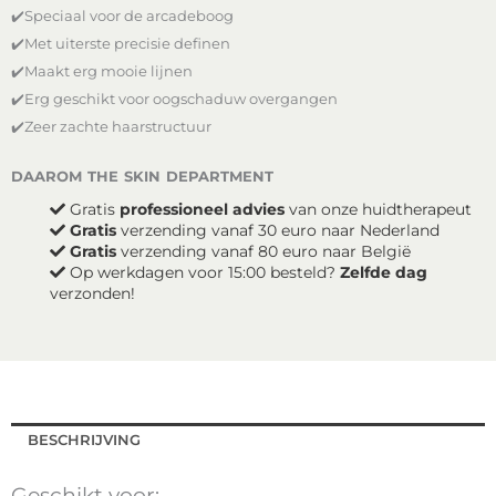
✔️Speciaal voor de arcadeboog
aantal
✔️Met uiterste precisie definen
✔️Maakt erg mooie lijnen
✔️Erg geschikt voor oogschaduw overgangen
✔️Zeer zachte haarstructuur
daarom the skin department
Gratis
professioneel advies
van onze huidtherapeut
Gratis
verzending vanaf 30 euro naar Nederland
Gratis
verzending vanaf 80 euro naar België
Op werkdagen voor 15:00 besteld?
Zelfde dag
verzonden!
BESCHRIJVING
Geschikt voor: