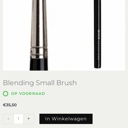
Blending Small Brush
OP VOORRAAD
€
35,50
Blending
-
+
In Winkelwagen
Small
Brush