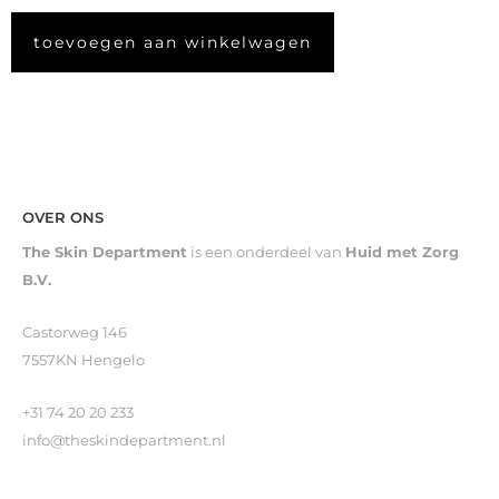
toevoegen aan winkelwagen
OVER ONS
The Skin Department
is een onderdeel van
Huid met Zorg
B.V.
Castorweg 146
7557KN Hengelo
+31 74 20 20 233
info@theskindepartment.nl