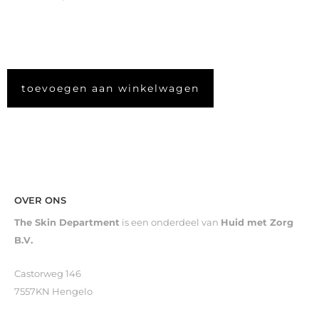
toevoegen aan winkelwagen
OVER ONS
The Skin Department
is een onderdeel van
Huid met Zorg
B.V.
Castorweg 146
7557KN Hengelo