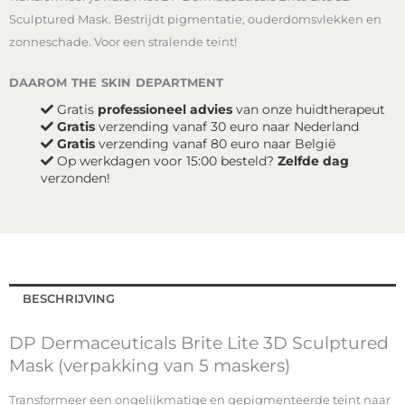
3D
Sculptured Mask. Bestrijdt pigmentatie, ouderdomsvlekken en
Sculptured
zonneschade. Voor een stralende teint!
Mask
(verpakking
daarom the skin department
van
5
Gratis
professioneel advies
van onze huidtherapeut
maskers)
Gratis
verzending vanaf 30 euro naar Nederland
aantal
Gratis
verzending vanaf 80 euro naar België
Op werkdagen voor 15:00 besteld?
Zelfde dag
verzonden!
BESCHRIJVING
DP Dermaceuticals Brite Lite 3D Sculptured
Mask (verpakking van 5 maskers)
Transformeer een ongelijkmatige en gepigmenteerde teint naar