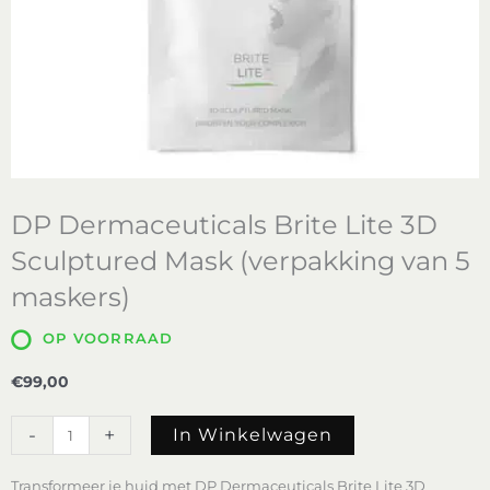
DP Dermaceuticals Brite Lite 3D
Sculptured Mask (verpakking van 5
maskers)
OP VOORRAAD
€
99,00
DP
-
+
In Winkelwagen
Dermaceuticals
Brite
Transformeer je huid met DP Dermaceuticals Brite Lite 3D
Lite