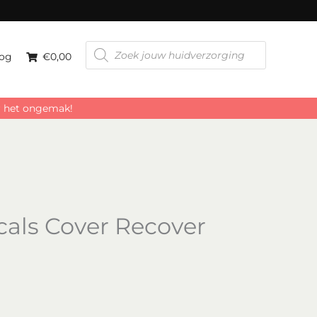
er
Producten
zoeken
og
€0,00
or het ongemak!
als Cover Recover