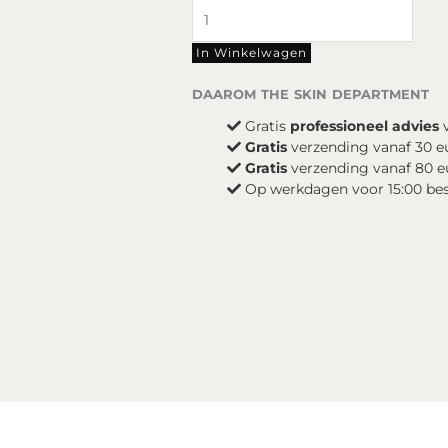
DP
Dermaceuticals
Cover
In Winkelwagen
Recover
Sheer
daarom the skin department
aantal
Gratis
professioneel advies
v
Gratis
verzending vanaf 30 e
Gratis
verzending vanaf 80 e
Op werkdagen voor 15:00 be