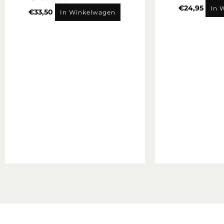
€
24,95
In 
€
33,50
In Winkelwagen