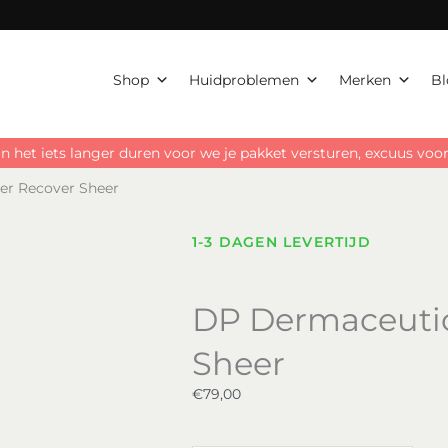
Recov
Sheer
aantal
Shop
Huidproblemen
Merken
Bl
n het iets langer duren voor we je pakket versturen, excuus vo
er Recover Sheer
1-3 DAGEN LEVERTIJD
DP Dermaceutic
Sheer
€
79,00