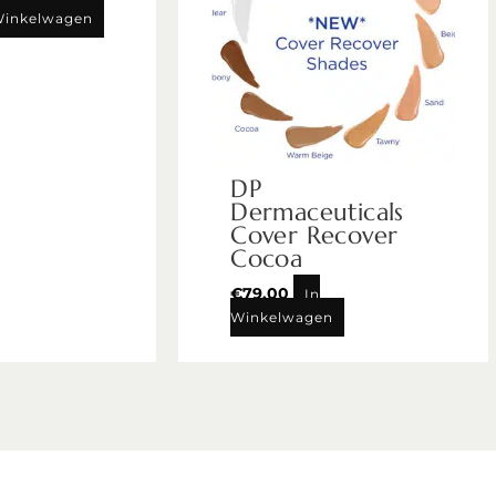
Winkelwagen
DP
Dermaceuticals
Cover Recover
Cocoa
€
79,00
In
Winkelwagen