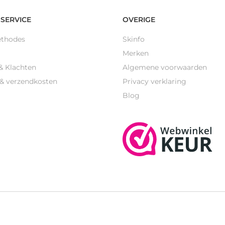
SERVICE
OVERIGE
ethodes
Skinfo
Merken
& Klachten
Algemene voorwaarden
 & verzendkosten
Privacy verklaring
Blog