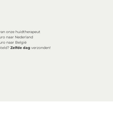
an onze huidtherapeut
uro naar Nederland
uro naar België
steld?
Zelfde dag
verzonden!