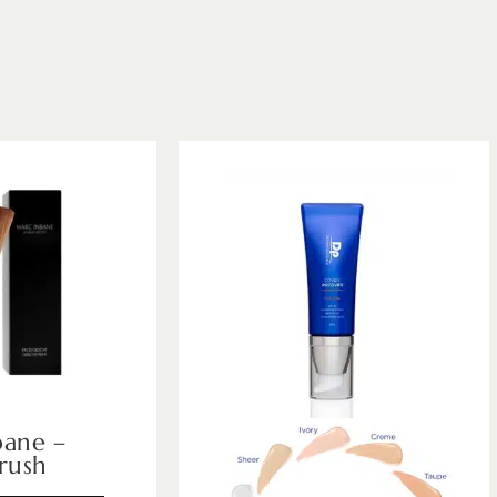
bane –
rush