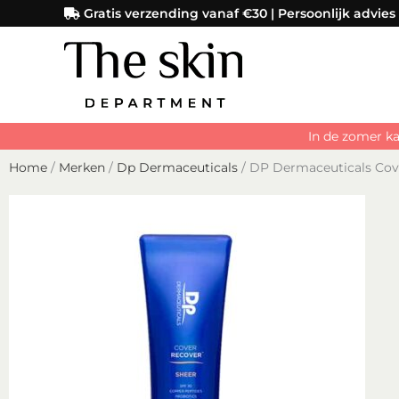
Ga
Gratis verzending vanaf €30 | Persoonlijk advies
naar
de
inhoud
In de zomer ka
Home
/
Merken
/
Dp Dermaceuticals
/ DP Dermaceuticals Cov