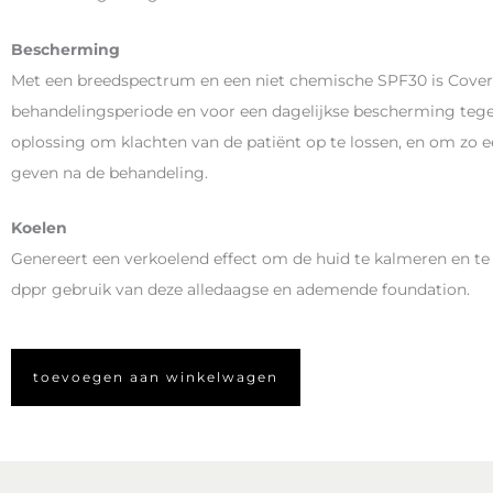
Bescherming
Met een breedspectrum en een niet chemische SPF30 is Cover 
behandelingsperiode en voor een dagelijkse bescherming tegen u
oplossing om klachten van de patiënt op te lossen, en om zo
geven na de behandeling.
Koelen
Genereert een verkoelend effect om de huid te kalmeren en te k
dppr gebruik van deze alledaagse en ademende foundation.
toevoegen aan winkelwagen