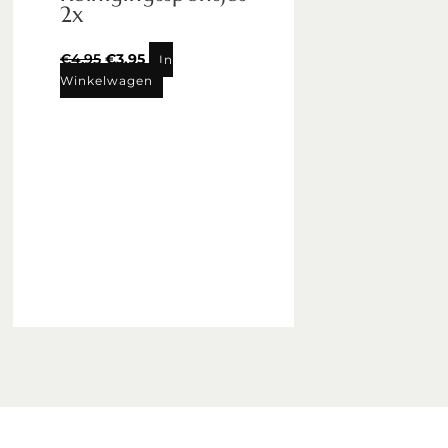
2x
€
4,95
€
3,95
In
Winkelwagen