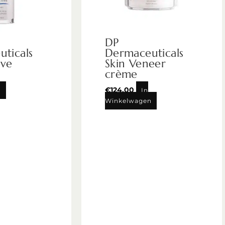
DP
ticals
Dermaceuticals
ive
Skin Veneer
crème
€
124,00
n
In
Winkelwagen