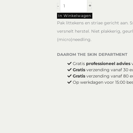
DP
+
-
Dermaceuticals
Ssscar
In Winkelwagen
crème
Pak littekens en striae gericht aan. 
15ml
versnelt herstel. Niet plakkerig, geu
aantal
(micro)needling.
daarom the skin department
Gratis
professioneel advies
v
Gratis
verzending vanaf 30 e
Gratis
verzending vanaf 80 e
Op werkdagen voor 15:00 be