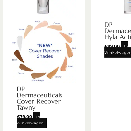
DP
Dermaceu
Hyla Act
€
89,00
In
Winkelwage
DP
Dermaceuticals
Cover Recover
Tawny
€
79,00
In
Winkelwagen