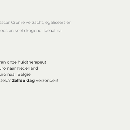
Ssscar Crème verzacht, egaliseert en
rloos en snel drogend. Ideaal na
an onze huidtherapeut
uro naar Nederland
uro naar België
steld?
Zelfde dag
verzonden!