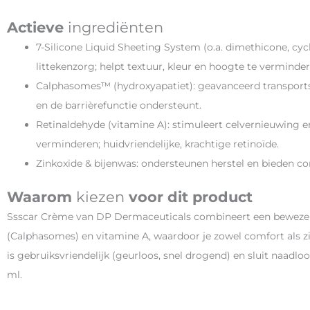
Actieve
ingrediënten
7-Silicone Liquid Sheeting System (o.a. dimethicone, cyc
littekenzorg; helpt textuur, kleur en hoogte te verminder
Calphasomes™ (hydroxyapatiet): geavanceerd transport
en de barrièrefunctie ondersteunt.
Retinaldehyde (vitamine A): stimuleert celvernieuwing en
verminderen; huidvriendelijke, krachtige retinoïde.
Zinkoxide & bijenwas: ondersteunen herstel en bieden co
Waarom
kiezen
voor dit product
Ssscar Crème van DP Dermaceuticals combineert een beweze
(Calphasomes) en vitamine A, waardoor je zowel comfort als zi
is gebruiksvriendelijk (geurloos, snel drogend) en sluit naadlo
ml.