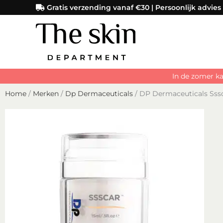
Ga
Gratis verzending vanaf €30 | Persoonlijk advies
naar
de
inhoud
In de zomer ka
Home
/
Merken
/
Dp Dermaceuticals
/ DP Dermaceuticals Sss