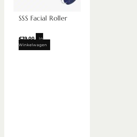
SSS Facial Roller
€
39,00
In
Winkelwagen