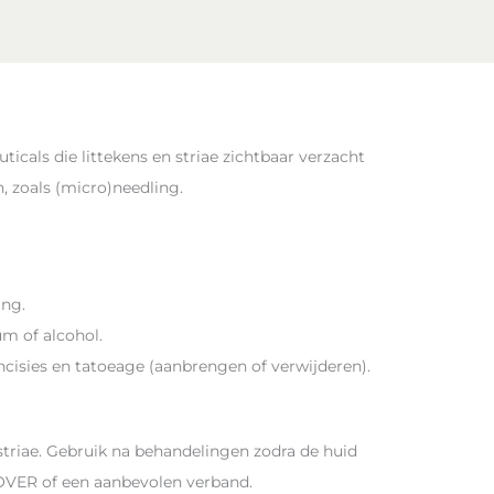
cals die littekens en striae zichtbaar verzacht
, zoals (micro)needling.
ing.
um of alcohol.
ncisies en tatoeage (aanbrengen of verwijderen).
striae. Gebruik na behandelingen zodra de huid
OVER of een aanbevolen verband.