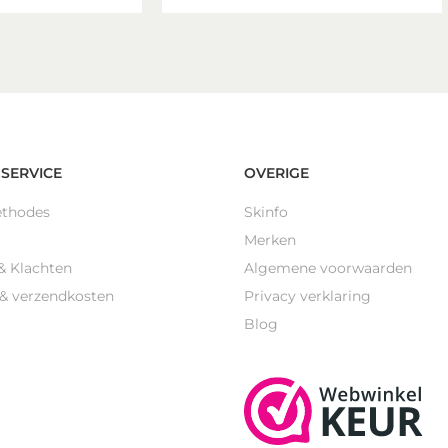
SERVICE
OVERIGE
ethodes
Skinfo
Merken
& Klachten
Algemene voorwaarden
 & verzendkosten
Privacy verklaring
Blog