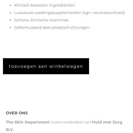
Klinisch bewezen ingrediënten
Luxueuze voedingssupplementen (zgn.
neutraceuticals
)
Schone, klinische vitamines
Geformuleerd door plastisch chirurgen
toevoegen aan winkelwagen
OVER ONS
The Skin Department
is een onderdeel van
Huid met Zorg
B.V.