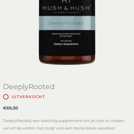
DeeplyRooted
UITVERKOCHT
€
69,50
DeeplyRooted, een krachtig supplement om je haar te voeden
vanuit de wortel. Het zorgt voor een sterke basis waardoor