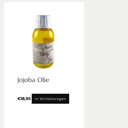
Jojoba Olie
€
18,95
In Winkelwagen