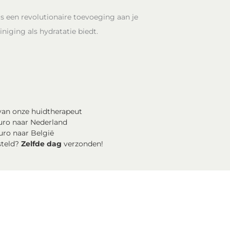
s een revolutionaire toevoeging aan je
niging als hydratatie biedt.
an onze huidtherapeut
uro naar Nederland
uro naar België
steld?
Zelfde dag
verzonden!