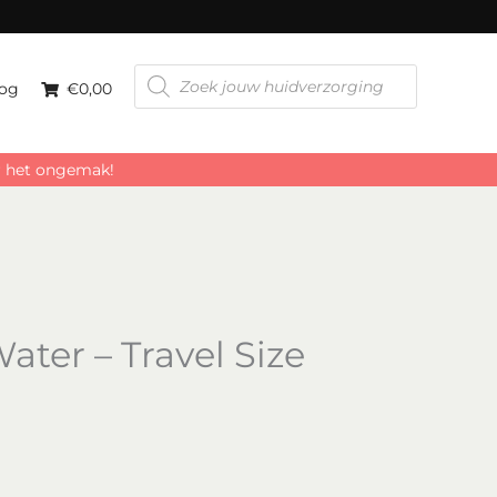
Size
aantal
Producten
zoeken
og
€0,00
or het ongemak!
Water – Travel Size