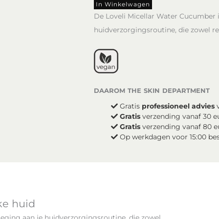
Water
In Winkelwagen
-
De Loveli Micellar Water Cucumber i
Travel
huidverzorgingsroutine, die zowel rei
Size
aantal
daarom the skin department
Gratis
professioneel advies
v
Gratis
verzending vanaf 30 e
Gratis
verzending vanaf 80 e
Op werkdagen voor 15:00 be
ke huid
eging aan je huidverzorgingsroutine, die zowel