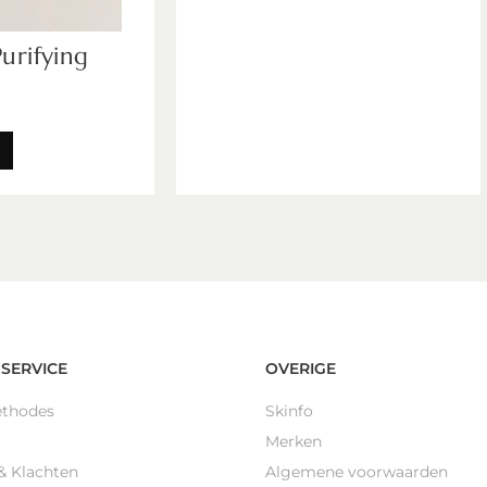
Purifying
n
SERVICE
OVERIGE
ethodes
Skinfo
Merken
& Klachten
Algemene voorwaarden