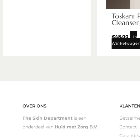
Toskani 
Cleanser
€
48,00
In
Winkelwage
OVER ONS
KLANTEN
The Skin Department
is een
Betaalm
onderdeel van
Huid met Zorg B.V.
Contact
Garantie 