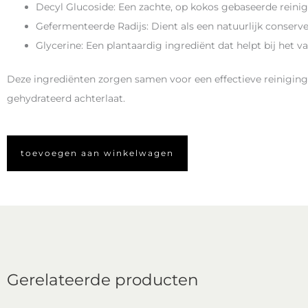
Decyl Glucoside: Een zachte, op kokos gebaseerde reinig
Gefermenteerde Radijs: Dient als een natuurlijk conserv
Glycerine: Een plantaardig ingrediënt dat helpt bij het 
Deze ingrediënten zorgen samen voor een effectieve reiniging d
gehydrateerd achterlaat​​.
toevoegen aan winkelwagen
Gerelateerde producten