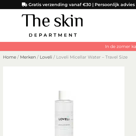
Ga
Gratis verzending vanaf €30 | Persoonlijk advies
naar
de
inhoud
In de zomer ka
Home
/
Merken
/
Loveli
/ Loveli Micellar Water – Travel Size