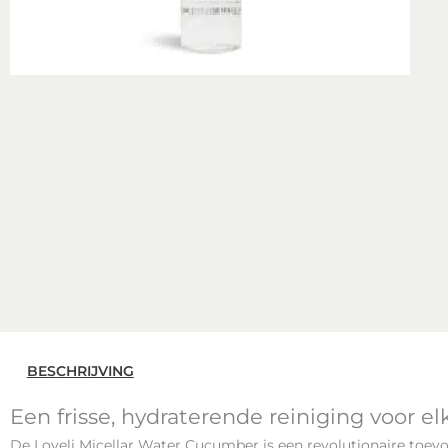
BESCHRIJVING
Een frisse, hydraterende reiniging voor el
De Loveli Micellar Water Cucumber is een revolutionaire toevo