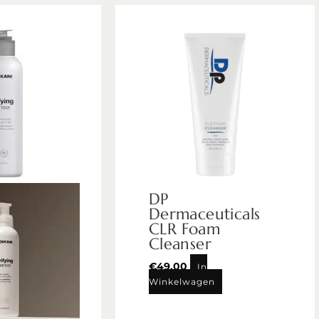
DP
Dermaceuticals
CLR Foam
Cleanser
€
49,00
In
Winkelwagen