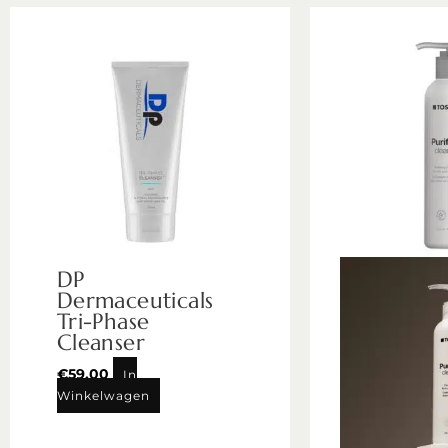
DP
Dermaceuticals
Tri-Phase
Cleanser
€
59,00
In
Winkelwagen