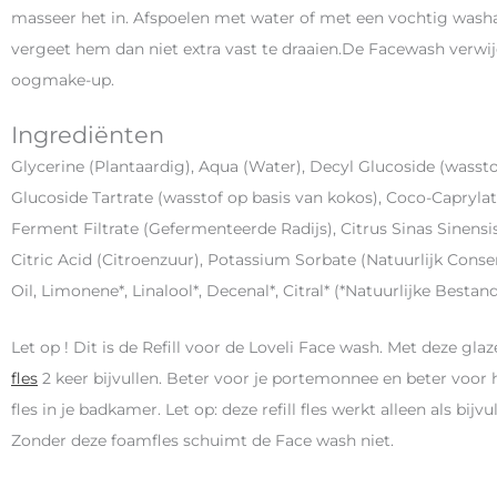
masseer het in. Afspoelen met water of met een vochtig washand
vergeet hem dan niet extra vast te draaien.De Facewash verwij
oogmake-up.
Ingrediënten
Glycerine (Plantaardig), Aqua (Water), Decyl Glucoside (wasst
Glucoside Tartrate (wasstof op basis van kokos), Coco-Capryla
Ferment Filtrate (Gefermenteerde Radijs), Citrus Sinas Sinensis
Citric Acid (Citroenzuur), Potassium Sorbate (Natuurlijk Cons
Oil, Limonene*, Linalool*, Decenal*, Citral* (*Natuurlijke Bestan
Let op ! Dit is de Refill voor de Loveli Face wash. Met deze gla
fles
2 keer bijvullen. Beter voor je portemonnee en beter voor 
fles in je badkamer. Let op: deze refill fles werkt alleen als bi
Zonder deze foamfles schuimt de Face wash niet.