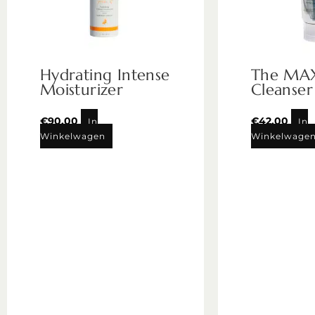
Hydrating Intense
The MAX
Moisturizer
Cleanser
€
90,00
€
42,00
In
In
Winkelwagen
Winkelwage