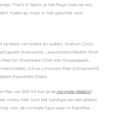
je. That’s it. Neem je het flesje mee op reis,
dert make-up, maar is niet geschikt voor
of op basis van kokos en suiker), Sodium Coco-
te/Caprate (Kokosolie), Leuconostoc/Radish Root
 Peel Oil (Essentiële Oliën Van Sinaasappel),
erveermiddel), Citrus Limonum Peel (citroenschil)
ddelen Essentiële Oliën).
zen fles van 300 ml kun je de
normale (plastic)
het milieu. Met toch het handige van een plastic
jvulling voor de normale Face wash in foamfles.