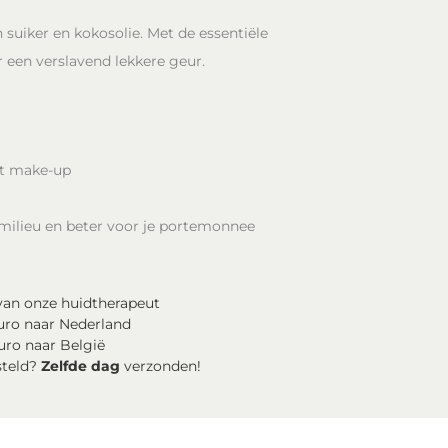
 suiker en kokosolie. Met de essentiële
r een verslavend lekkere geur.
rt make-up
 milieu en beter voor je portemonnee
an onze huidtherapeut
uro naar Nederland
uro naar België
steld?
Zelfde dag
verzonden!