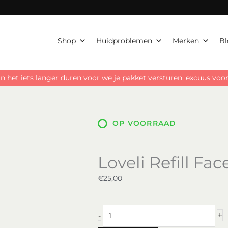
Shop
Huidproblemen
Merken
Bl
n het iets langer duren voor we je pakket versturen, excuus vo
OP VOORRAAD
Loveli Refill Fa
€
25,00
Loveli
+
-
Refill