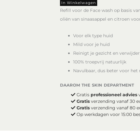
Face
In Winkelwagen
Wash
Refill voor de Face wash op basis van
aantal
oliën van sinaasappel en citroen voo
Voor elk type huid
Mild voor je huid
Reinigt je gezicht en verwijde
100% troepvrij natuurlijk
Navulbaar, dus beter voor het
daarom the skin department
Gratis
professioneel advies
v
Gratis
verzending vanaf 30 e
Gratis
verzending vanaf 80 e
Op werkdagen voor 15:00 be