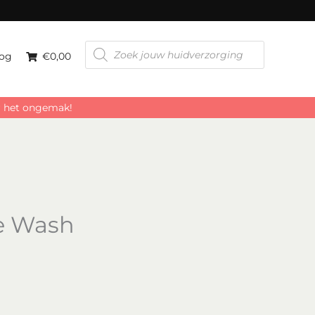
Producten
zoeken
og
€0,00
or het ongemak!
ce Wash