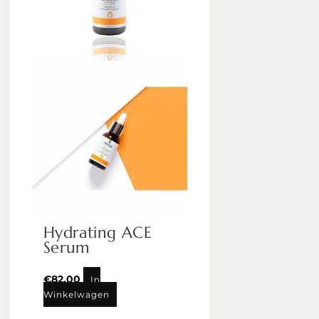
Hydrating ACE
Serum
€
82,00
In
Winkelwagen