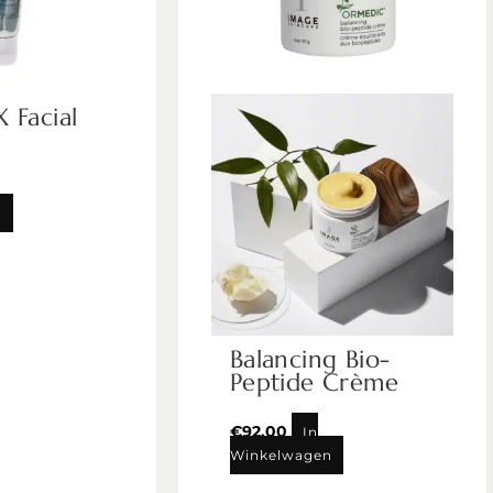
 Facial
n
Balancing Bio-
Peptide Crème
€
92,00
In
Winkelwagen