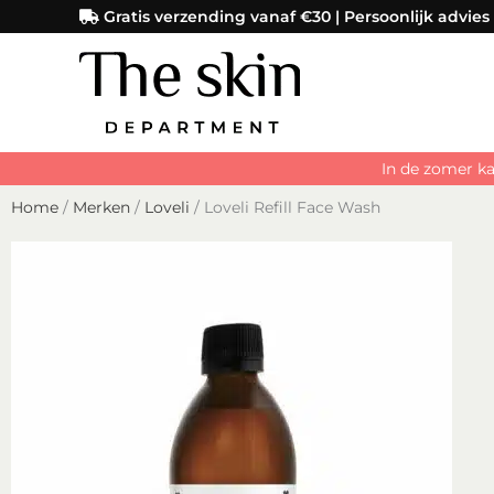
Ga
Gratis verzending vanaf €30 | Persoonlijk advies
naar
de
inhoud
In de zomer ka
Home
/
Merken
/
Loveli
/ Loveli Refill Face Wash