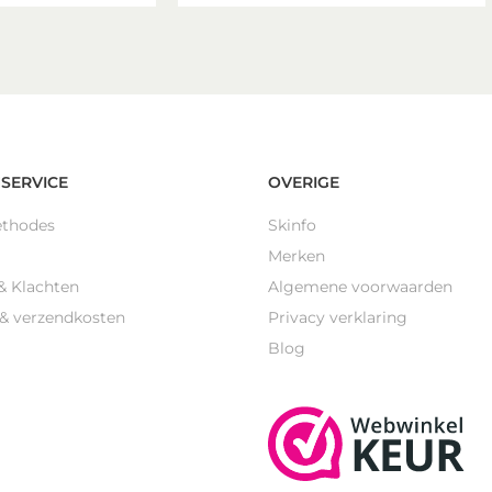
SERVICE
OVERIGE
ethodes
Skinfo
Merken
& Klachten
Algemene voorwaarden
 & verzendkosten
Privacy verklaring
Blog