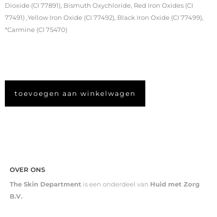
Dioxide (CI 77891), Bismuth Oxychloride, Red Iron Oxides (CI
77491) ,Yellow Iron Oxide (CI 77492), Black Iron Oxide (CI 77499),
*Carmine (CI 75470)
toevoegen aan winkelwagen
OVER ONS
The Skin Department
is een onderdeel van
Huid met Zorg
B.V.