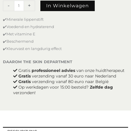
Mineralogie
-
+
In Winkelwagen
Pure
Mineral
✔️Minerale lippenstift
Lipstick
-
✔️Voedend en hydraterend
Pink
✔️Met vitamine E
Lemonade
✔️Beschermend
aantal
✔️Kleurvast en langdurig effect
daarom the skin department
Gratis
professioneel advies
van onze huidtherapeut
Gratis
verzending vanaf 30 euro naar Nederland
Gratis
verzending vanaf 80 euro naar België
Op werkdagen voor 15:00 besteld?
Zelfde dag
verzonden!