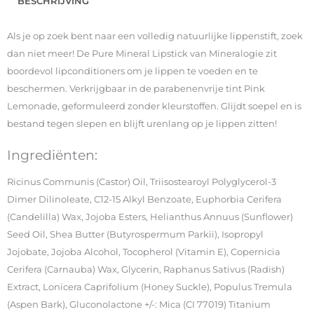
BESCHRIJVING
Als je op zoek bent naar een volledig natuurlijke lippenstift, zoek
dan niet meer! De Pure Mineral Lipstick van Mineralogie zit
boordevol lipconditioners om je lippen te voeden en te
beschermen. Verkrijgbaar in de parabenenvrije tint Pink
Lemonade, geformuleerd zonder kleurstoffen. Glijdt soepel en is
bestand tegen slepen en blijft urenlang op je lippen zitten!
Ingrediënten:
Ricinus Communis (Castor) Oil, Triisostearoyl Polyglycerol-3
Dimer Dilinoleate, C12-15 Alkyl Benzoate, Euphorbia Cerifera
(Candelilla) Wax, Jojoba Esters, Helianthus Annuus (Sunflower)
Seed Oil, Shea Butter (Butyrospermum Parkii), Isopropyl
Jojobate, Jojoba Alcohol, Tocopherol (Vitamin E), Copernicia
Cerifera (Carnauba) Wax, Glycerin, Raphanus Sativus (Radish)
Extract, Lonicera Caprifolium (Honey Suckle), Populus Tremula
(Aspen Bark), Gluconolactone +/-: Mica (CI 77019) Titanium