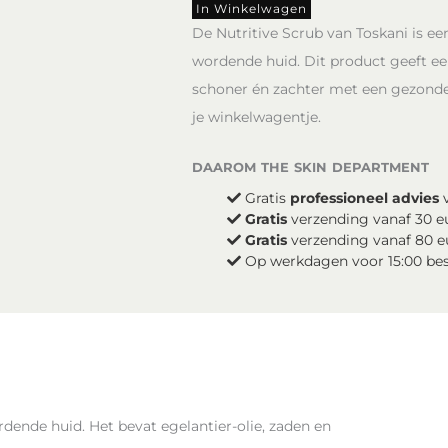
aantal
In Winkelwagen
De Nutritive Scrub van Toskani is ee
wordende huid. Dit product geeft een
schoner én zachter met een gezonde 
je winkelwagentje.
daarom the skin department
Gratis
professioneel advies
v
Gratis
verzending vanaf 30 e
Gratis
verzending vanaf 80 e
Op werkdagen voor 15:00 be
rdende huid. Het bevat egelantier-olie, zaden en