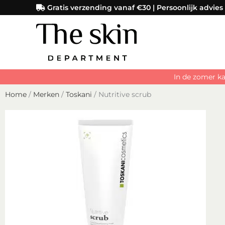
Ga
Gratis verzending vanaf €30 | Persoonlijk advies
naar
de
inhoud
In de zomer ka
Home
/
Merken
/
Toskani
/ Nutritive scrub