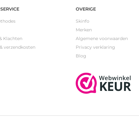
SERVICE
OVERIGE
ethodes
Skinfo
Merken
& Klachten
Algemene voorwaarden
 & verzendkosten
Privacy verklaring
Blog