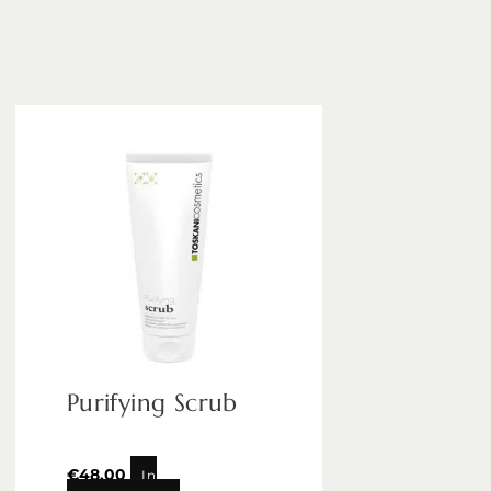
Purifying Scrub
€
48,00
In