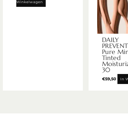
Winkelwagen
DAILY
PREVENT
Pure Min
Tinted
Moisturi
30
€
59,50
In 