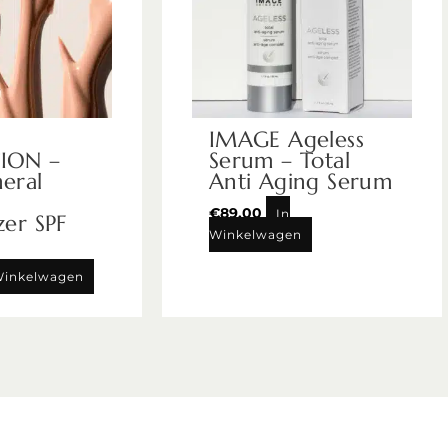
IMAGE Ageless
ION –
Serum – Total
eral
Anti Aging Serum
€
89,00
In
zer SPF
Winkelwagen
Winkelwagen