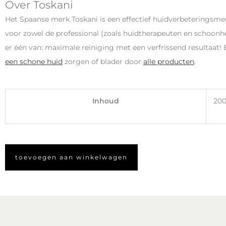
Over Toskani
Het Spaanse merk Toskani is een effectief huidverbeteringsme
voor zowel de professional (zoals huidtherapeuten en schoonhe
er één van: maximale reiniging met een verfrissend resultaat!
een schone huid
zorgen of blader door
alle producten
.
Inhoud
200
toevoegen aan winkelwagen