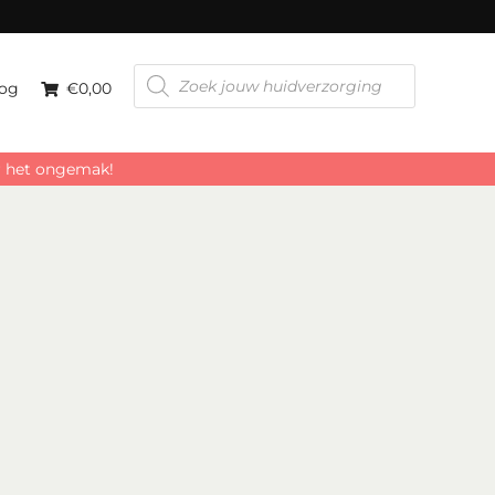
Producten
zoeken
og
€0,00
or het ongemak!