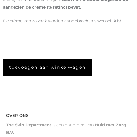
aangezien de crème 1% retinol bevat.
De crème kan zo vaak worden aangebracht als wenselijk is!
toevoegen aan winkelwagen
OVER ONS
The Skin Department
is een onderdeel van
Huid met Zorg
B.V.