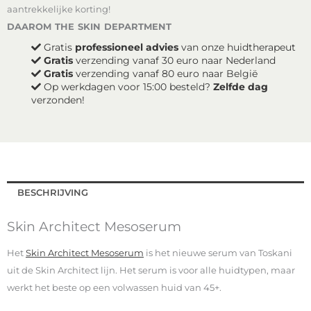
Architect
aantrekkelijke korting!
Cream
€130,00.
€104,00.
daarom the skin department
Duo
Pack
Gratis
professioneel advies
van onze huidtherapeut
aantal
Gratis
verzending vanaf 30 euro naar Nederland
Gratis
verzending vanaf 80 euro naar België
Op werkdagen voor 15:00 besteld?
Zelfde dag
verzonden!
BESCHRIJVING
Skin Architect Mesoserum
Het
Skin Architect Mesoserum
is het nieuwe serum van Toskani
uit de Skin Architect lijn. Het serum is voor alle huidtypen, maar
werkt het beste op een volwassen huid van 45+.