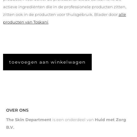
actieve ingrediënten die in de professionele producten zitten,
zitten ook in de producten voor thuisgebruik. Blader door
alle
producten van Toskani
.
toevoegen aan winkelwagen
OVER ONS
The Skin Department
is een onderdeel van
Huid met Zorg
B.V.