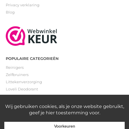
Privacy verklaring
Blog
POPULAIRE CATEGORIEËN
Reinigers
Zelfbruiners
Littekenverzorging
Loveli Deodorant
Gevoelige huid