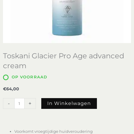
Toskani Glacier Pro Age advanced
cream
OP VOORRAAD
€
64,00
Toskani
-
+
In Winkelwagen
Glacier
Pro
Age
advanced
cream
Voorkomt vroegtijdige huidveroudering