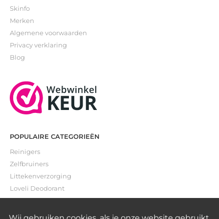
Skinfo
Merken
Algemene voorwaarden
Privacy verklaring
Blog
POPULAIRE CATEGORIEËN
Reinigers
Zelfbruiners
Littekenverzorging
Loveli Deodorant
Gevoelige huid