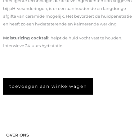
intelligente technologie die actieve ingrediënten kan vrijgeven
bij pH-veranderingen, is er een aanhoudende en langdurige
afgifte van ceramide mogelijk. Het bevordert de huidpenetratie
en heeft zo een hydrataterende en kalmerende werking.
Moisturizing cocktail:
helpt de huid vocht vast te houden.
Intensieve 24-uurs hydratatie.
toevoegen aan winkelwagen
OVER ONS