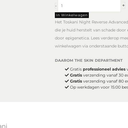
Night
+
-
Reverse
Advanced
In Winkelwagen
Serum
Het Toskani Night Reverse Advanced
-
die je huid herstelt van schade door 
Toskani
door epigenetica. Lees verderop meer
aantal
winkelwagen via onderstaande butto
daarom the skin department
Gratis
professioneel advies
v
Gratis
verzending vanaf 30 e
Gratis
verzending vanaf 80 e
Op werkdagen voor 15:00 be
ani