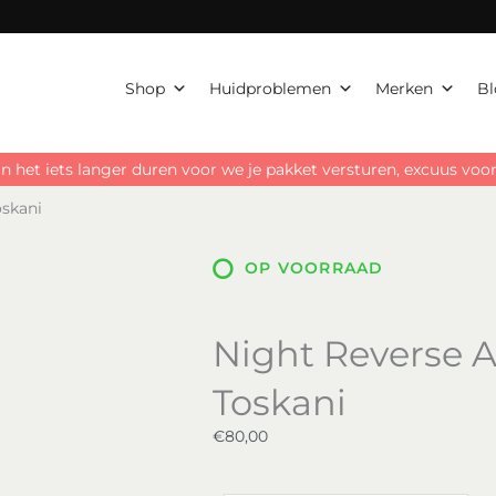
Toskani
aantal
Shop
Huidproblemen
Merken
Bl
n het iets langer duren voor we je pakket versturen, excuus vo
oskani
OP VOORRAAD
Night Reverse 
Toskani
€
80,00