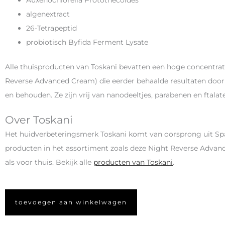
algenextract
26-Tetrapeptid
probiotisch Byfida Ferment Lysate
Alle thuisproducten van Toskani bevatten een hoge concentrat
Reverse Advanced Cream) die eerder behaalde resultaten doo
en behouden. Ze zijn vrij van nanodeeltjes, parabenen en ftalat
Over Toskani
Het huidverbeteringsmerk Toskani komt van oorsprong uit Spanj
producten in het assortiment zoals deze Night Reverse Advanc
als voor thuis. Bekijk alle
producten van Toskani
.
toevoegen aan winkelwagen