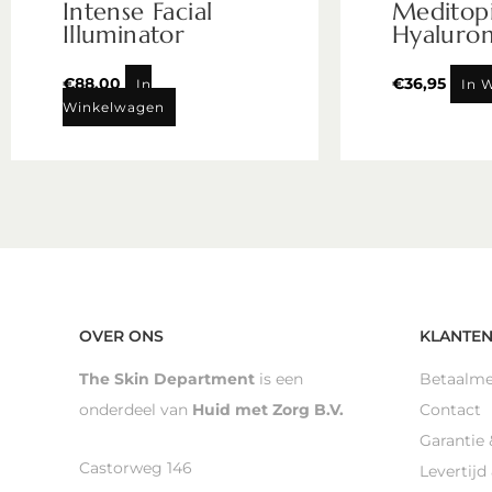
Intense Facial
Meditop
Illuminator
Hyaluro
€
88,00
€
36,95
In
In 
Winkelwagen
OVER ONS
KLANTEN
The Skin Department
is een
Betaalm
onderdeel van
Huid met Zorg B.V.
Contact
Garantie 
Castorweg 146
Levertijd