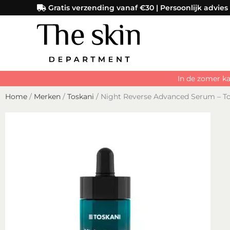
Ga
Gratis verzending vanaf €30 | Persoonlijk advies
naar
de
inhoud
In de zomer ka
Home
/
Merken
/
Toskani
/ Night Reverse Advanced Serum – T