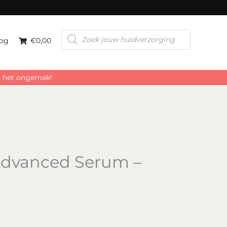
Producten
zoeken
og
€0,00
or het ongemak!
Advanced Serum –