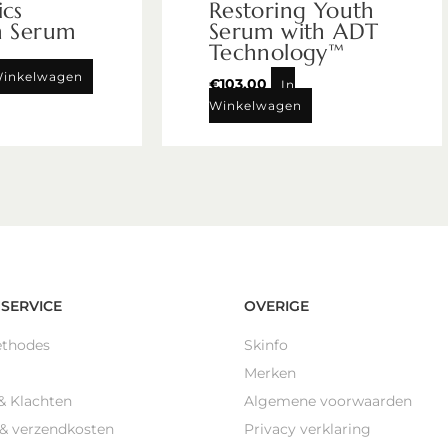
ics
Restoring Youth
n Serum
Serum with ADT
Technology™
Winkelwagen
€
103,00
In
Winkelwagen
SERVICE
OVERIGE
ethodes
Skinfo
Merken
& Klachten
Algemene voorwaarden
 & verzendkosten
Privacy verklaring