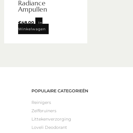
Radiance
Ampullen
€
48,00
In
Winkelwagen
POPULAIRE CATEGORIEËN
Reinigers
Zelfbruiners
Littekenverzorging
Loveli Deodorant