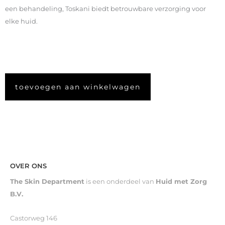
een behandeling, Toskani biedt betrouwbare verzorging voor
elke huid.
toevoegen aan winkelwagen
OVER ONS
The Skin Department
is een onderdeel van
Huid met Zorg
B.V.
Castorweg 146