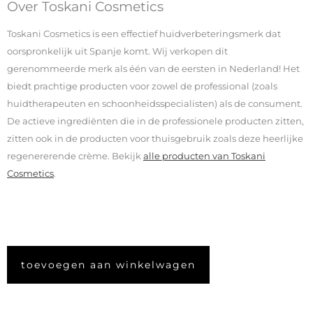
Over Toskani Cosmetics
Toskani Cosmetics is een effectief huidverbeteringsmerk dat
oorspronkelijk uit Spanje komt. Wij verkopen dit
gerenommeerde merk als één van de eersten in Nederland! Het
biedt prachtige producten voor zowel de professional (zoals
huidtherapeuten en schoonheidsspecialisten) als de consument.
De actieve ingrediënten die in de professionele producten zitten,
zitten ook in de producten voor thuisgebruik zoals deze heerlijke
regenererende crème. Bekijk
alle producten van Toskani
Cosmetics
.
toevoegen aan winkelwagen