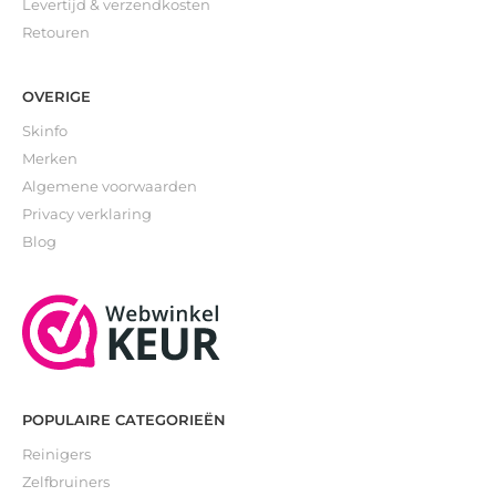
Levertijd & verzendkosten
Retouren
OVERIGE
Skinfo
Merken
Algemene voorwaarden
Privacy verklaring
Blog
POPULAIRE CATEGORIEËN
Reinigers
Zelfbruiners