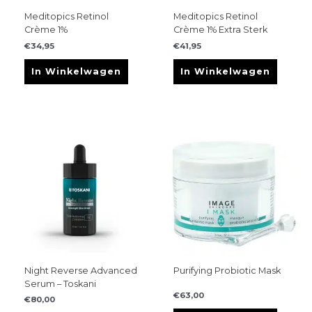
Meditopics Retinol
Meditopics Retinol
Crème 1%
Crème 1% Extra Sterk
€
34,95
€
41,95
In Winkelwagen
In Winkelwagen
Night Reverse Advanced
Purifying Probiotic Mask
Serum – Toskani
€
63,00
€
80,00