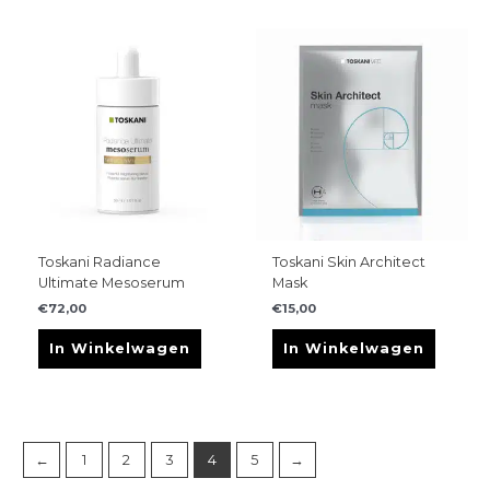
Toskani Radiance
Toskani Skin Architect
Ultimate Mesoserum
Mask
€
72,00
€
15,00
In Winkelwagen
In Winkelwagen
←
1
2
3
4
5
→