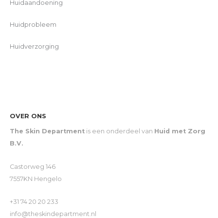
Huidaandoening
Huidprobleem
Huidverzorging
OVER ONS
The Skin Department
is een onderdeel van
Huid met Zorg
B.V.
Castorweg 146
7557KN Hengelo
+31 74 20 20 233
info@theskindepartment.nl