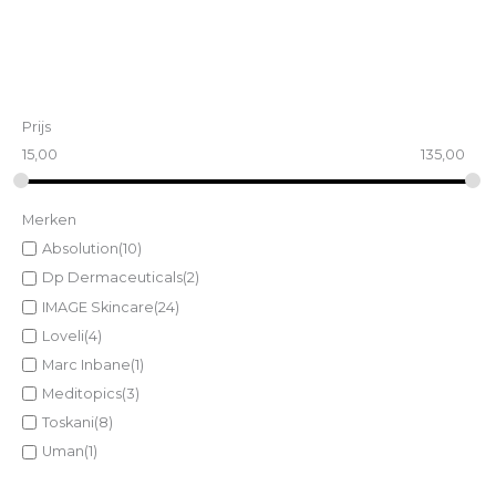
Prijs
15,00
135,00
Merken
Absolution
(10)
Dp Dermaceuticals
(2)
IMAGE Skincare
(24)
Loveli
(4)
Marc Inbane
(1)
Meditopics
(3)
Toskani
(8)
Uman
(1)