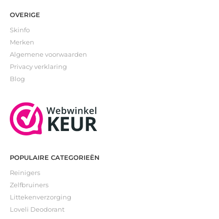
OVERIGE
Skinfo
Merken
Algemene voorwaarden
Privacy verklaring
Blog
POPULAIRE CATEGORIEËN
Reinigers
Zelfbruiners
Littekenverzorging
Loveli Deodorant