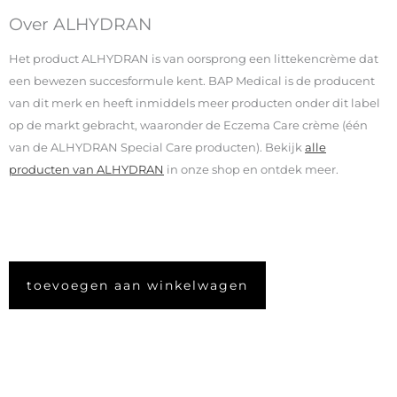
Over ALHYDRAN
Het product ALHYDRAN is van oorsprong een littekencrème dat
een bewezen succesformule kent. BAP Medical is de producent
van dit merk en heeft inmiddels meer producten onder dit label
op de markt gebracht, waaronder de Eczema Care crème (één
van de ALHYDRAN Special Care producten). Bekijk
alle
producten van ALHYDRAN
in onze shop en ontdek meer.
toevoegen aan winkelwagen