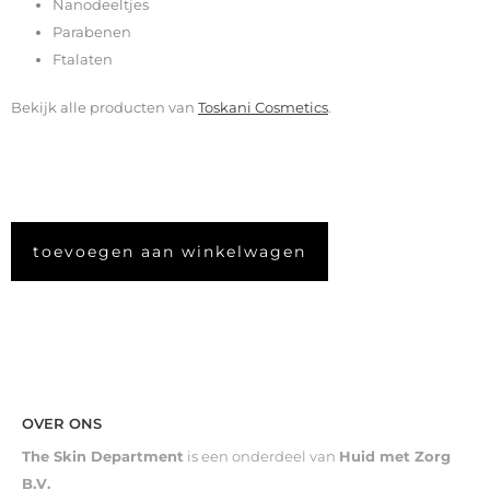
Nanodeeltjes
Parabenen
Ftalaten
Bekijk alle producten van
Toskani Cosmetics
.
toevoegen aan winkelwagen
OVER ONS
The Skin Department
is een onderdeel van
Huid met Zorg
B.V.