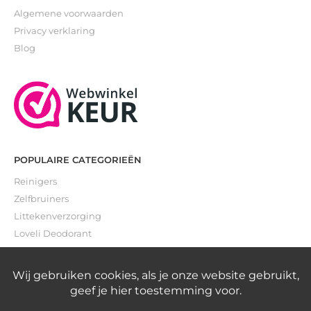
Algemene voorwaarden
Privacy verklaring
Blog
POPULAIRE CATEGORIEËN
Reinigers
Zelfbruiners
Littekenverzorging
Loveli Deodorant
Gevoelige huid