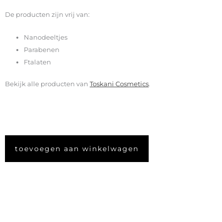
De producten zijn vrij van:
Nanodeeltjes
Parabenen
Ftalaten
Bekijk alle producten van
Toskani Cosmetics
.
toevoegen aan winkelwagen