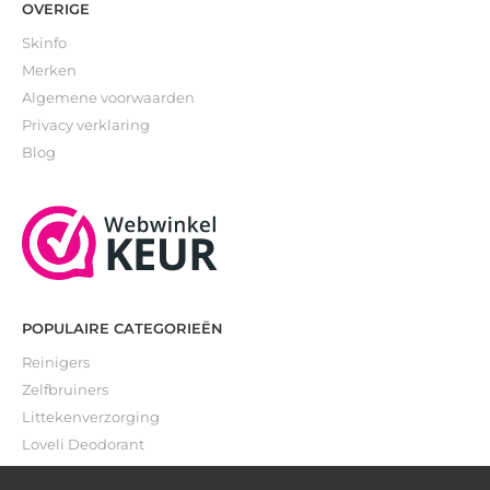
OVERIGE
Skinfo
Merken
Algemene voorwaarden
Privacy verklaring
Blog
POPULAIRE CATEGORIEËN
Reinigers
Zelfbruiners
Littekenverzorging
Loveli Deodorant
Gevoelige huid