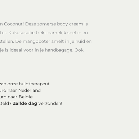
van Coconut! Deze zomerse body cream is
. Kokososolie trekt namelijk snel in en
rstellen. De mangoboter smelt in je huid en
sje is ideaal voor in je handbagage. Ook
an onze huidtherapeut
uro naar Nederland
uro naar België
steld?
Zelfde dag
verzonden!