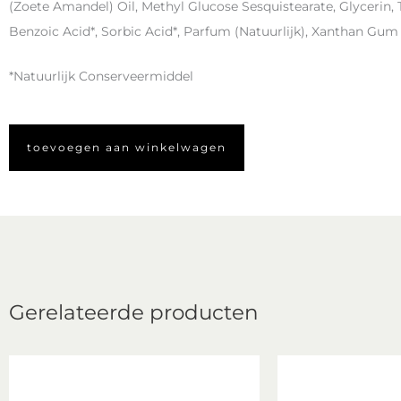
(Zoete Amandel) Oil, Methyl Glucose Sesquistearate, Glycerin, 
Benzoic Acid*, Sorbic Acid*, Parfum (Natuurlijk), Xanthan Gum
*Natuurlijk Conserveermiddel
toevoegen aan winkelwagen
Gerelateerde producten