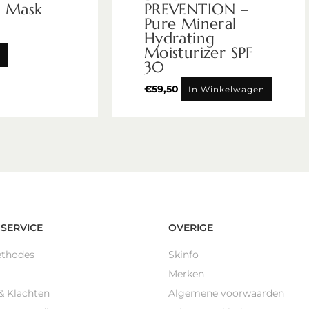
c Mask
PREVENTION –
Pure Mineral
Hydrating
Moisturizer SPF
n
30
€
59,50
In Winkelwagen
SERVICE
OVERIGE
ethodes
Skinfo
Merken
& Klachten
Algemene voorwaarden