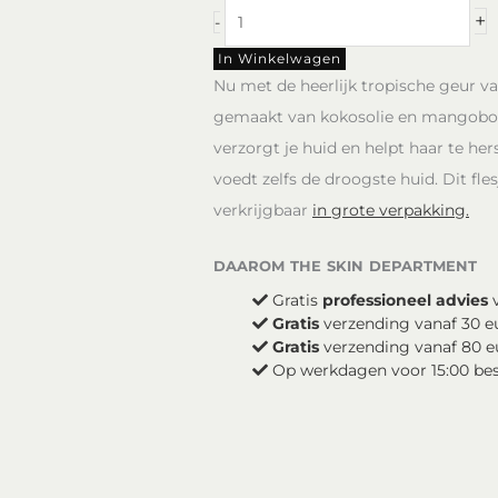
Body
+
-
Cream
Coconut
In Winkelwagen
Travel
Nu met de heerlijk tropische geur 
Size
gemaakt van kokosolie en mangoboter
Loveli
verzorgt je huid en helpt haar te he
aantal
voedt zelfs de droogste huid. Dit fle
verkrijgbaar
in grote verpakking.
daarom the skin department
Gratis
professioneel advies
v
Gratis
verzending vanaf 30 e
Gratis
verzending vanaf 80 e
Op werkdagen voor 15:00 be