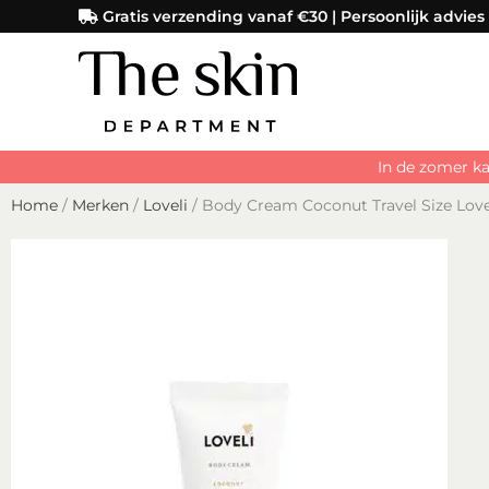
Ga
Gratis verzending vanaf €30 | Persoonlijk advies
naar
de
inhoud
In de zomer ka
Home
/
Merken
/
Loveli
/ Body Cream Coconut Travel Size Love