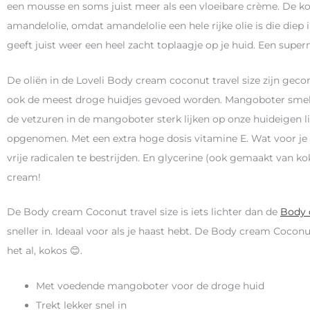
een mousse en soms juist meer als een vloeibare crème. De 
amandelolie, omdat amandelolie een hele rijke olie is die diep 
geeft juist weer een heel zacht toplaagje op je huid. Een supe
De oliën in de Loveli Body cream coconut travel size zijn ge
ook de meest droge huidjes gevoed worden. Mangoboter smel
de vetzuren in de mangoboter sterk lijken op onze huideigen li
opgenomen. Met een extra hoge dosis vitamine E. Wat voor je 
vrije radicalen te bestrijden. En glycerine (ook gemaakt van k
cream!
De Body cream Coconut travel size is iets lichter dan de
Body 
sneller in. Ideaal voor als je haast hebt. De Body cream Coconut
het al, kokos 😊.
Met voedende mangoboter voor de droge huid
Trekt lekker snel in