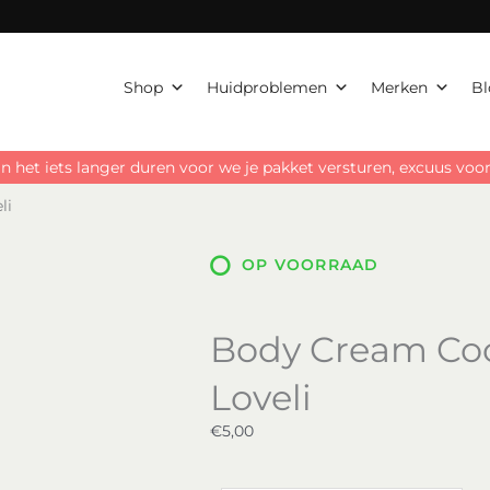
Loveli
aantal
Shop
Huidproblemen
Merken
Bl
n het iets langer duren voor we je pakket versturen, excuus vo
li
OP VOORRAAD
Body Cream Coc
Loveli
€
5,00