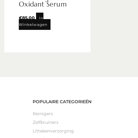
Oxidant Serum
€
85,00
In
Winkelwagen
POPULAIRE CATEGORIEËN
Reinigers
Zelfbruiners
Littekenverzorging