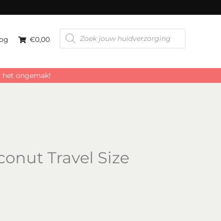
Producten
zoeken
og
€0,00
or het ongemak!
onut Travel Size