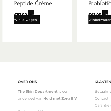
Peptide Crème
Probioti
€
92,00
€
63,00
In
In
Winkelwagen
Winkelwage
OVER ONS
KLANTEN
The Skin Department
is een
Betaalm
onderdeel van
Huid met Zorg B.V.
Contact
Garantie 