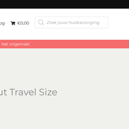
Producten
zoeken
og
€0,00
or het ongemak!
t Travel Size