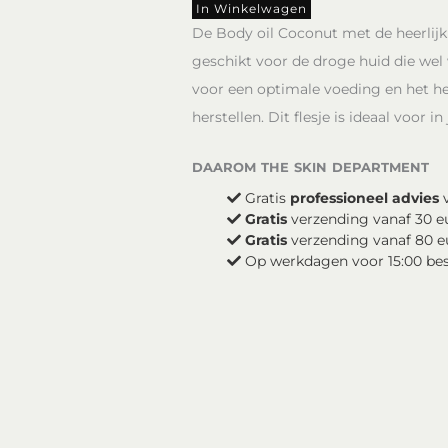
Coconut
In Winkelwagen
Travel
De Body oil Coconut met de heerlijk
Size
geschikt voor de droge huid die wel
aantal
voor een optimale voeding en het he
herstellen. Dit flesje is ideaal voor 
daarom the skin department
Gratis
professioneel advies
v
Gratis
verzending vanaf 30 e
Gratis
verzending vanaf 80 e
Op werkdagen voor 15:00 be