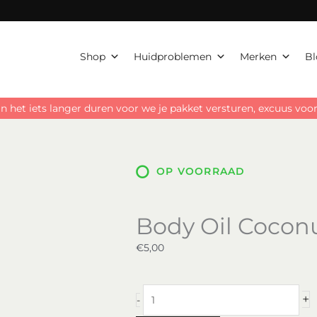
aantal
Shop
Huidproblemen
Merken
Bl
n het iets langer duren voor we je pakket versturen, excuus vo
OP VOORRAAD
Body Oil Coconu
€
5,00
Body
+
-
Oil