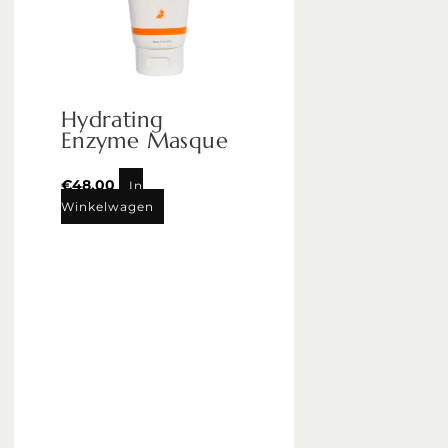
Hydrating
Enzyme Masque
€
48,00
In
Winkelwagen