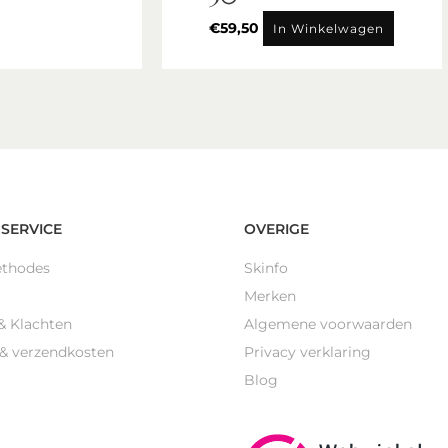
€
59,50
In Winkelwagen
SERVICE
OVERIGE
ethodes
Skinfo
Merken
& Klachten
Algemene voorwaarden
 & verzendkosten
Privacy verklaring
Blog