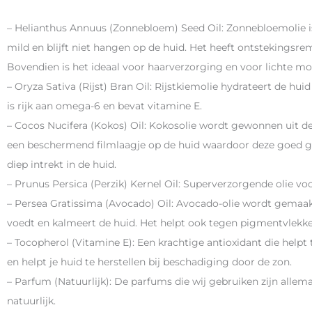
– Helianthus Annuus (Zonnebloem) Seed Oil: Zonnebloemolie is
mild en blijft niet hangen op de huid. Het heeft ontstekings
Bovendien is het ideaal voor haarverzorging en voor lichte moi
– Oryza Sativa (Rijst) Bran Oil: Rijstkiemolie hydrateert de hui
is rijk aan omega-6 en bevat vitamine E.
– Cocos Nucifera (Kokos) Oil: Kokosolie wordt gewonnen uit de
een beschermend filmlaagje op de huid waardoor deze goed gehyd
diep intrekt in de huid.
– Prunus Persica (Perzik) Kernel Oil: Superverzorgende olie voo
– Persea Gratissima (Avocado) Oil: Avocado-olie wordt gemaak
voedt en kalmeert de huid. Het helpt ook tegen pigmentvlekken
– Tocopherol (Vitamine E): Een krachtige antioxidant die help
en helpt je huid te herstellen bij beschadiging door de zon.
– Parfum (Natuurlijk): De parfums die wij gebruiken zijn allem
natuurlijk.