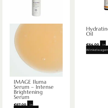
Hydratin
Oil
€
64,00
In
Winkelwage
IMAGE Iluma
Serum – Intense
Brightening
Serum
€
67,00
In