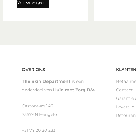
Winkelwagen
OVER ONS
KLANTEN
The Skin Department
is een
Betaalm
onderdeel van
Huid met Zorg B.V.
Contact
Garantie 
Castorweg 146
Levertijd
7557KN Hengelo
Retouren
+31 74 20 20 233