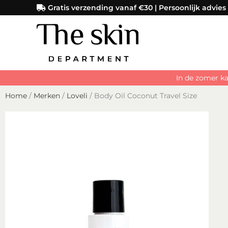
Ga
Gratis verzending vanaf €30 | Persoonlijk advies
naar
de
inhoud
In de zomer ka
Home
/
Merken
/
Loveli
/ Body Oil Coconut Travel Size