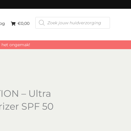
er
Producten
zoeken
og
€0,00
or het ongemak!
ON – Ultra
izer SPF 50