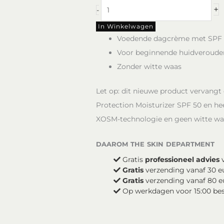
DAILY
+
-
PREVENTION
-
In Winkelwagen
Ultra
Voedende dagcrème met SPF
Defense
Voor beginnende huidveroude
Moisturizer
SPF
Zonder witte waas
50
aantal
Let op: dit nieuwe product vervang
Protection Moisturizer SPF 50 en hee
XOSM-technologie en geen witte wa
daarom the skin department
Gratis
professioneel advies
v
Gratis
verzending vanaf 30 e
Gratis
verzending vanaf 80 e
Op werkdagen voor 15:00 be