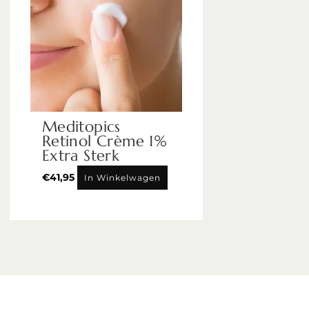
Meditopics
Retinol Crème 1%
Extra Sterk
€
41,95
In Winkelwagen