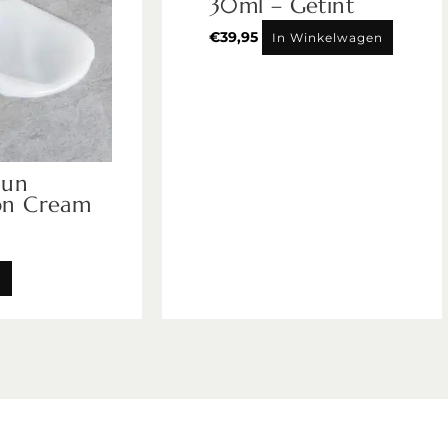
30ml – Getint
€
39,95
In Winkelwagen
Sun
on Cream
n