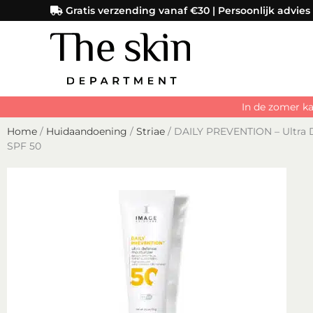
Ga
Gratis verzending vanaf €30 | Persoonlijk advies
naar
de
inhoud
In de zomer ka
Home
/
Huidaandoening
/
Striae
/ DAILY PREVENTION – Ultra D
SPF 50