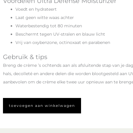
Voordelen Ultra Defense Moisturizer
Voedt en hydrateert
Laat geen witte waas achter
Waterbestendig tot 80 minuten
Beschermt tegen UV-stralen en blauw licht
Vrij van oxybenzone, octinoxaat en parabenen
Gebruik & tips
Breng de crème ’s ochtends aan als afsluitende stap van je dag
hals, decolleté en andere delen die worden blootgesteld aan U
aanbevolen om de crème elke twee uur opnieuw aan te brengen
toevoegen aan winkelwagen