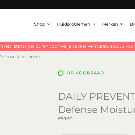
Moisturiz
SPF
50
aantal
Shop
Huidproblemen
Merken
Bl
n het iets langer duren voor we je pakket versturen, excuus vo
efense Moisturizer
OP VOORRAAD
DAILY PREVENTI
Defense Moistur
€
59,50