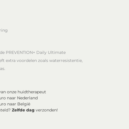
ring
t de PREVENTION+ Daily Ultimate
ft extra voordelen zoals waterresistentie,
as.
an onze huidtherapeut
uro naar Nederland
uro naar België
steld?
Zelfde dag
verzonden!