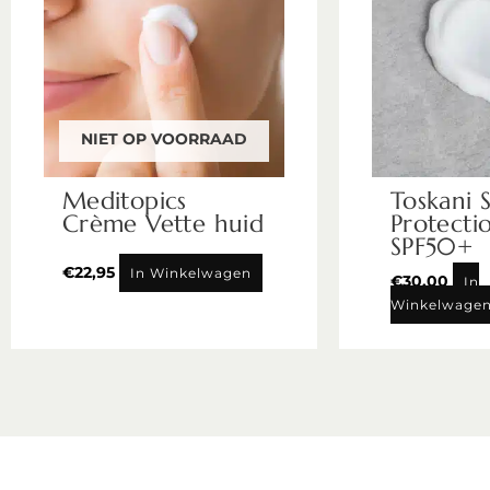
NIET OP VOORRAAD
Meditopics
Toskani 
Crème Vette huid
Protecti
SPF50+
€
22,95
In Winkelwagen
€
30,00
In
Winkelwage