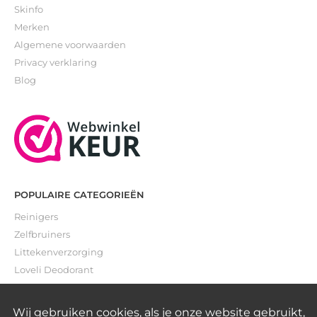
Skinfo
Merken
Algemene voorwaarden
Privacy verklaring
Blog
POPULAIRE CATEGORIEËN
Reinigers
Zelfbruiners
Littekenverzorging
Loveli Deodorant
Gevoelige huid