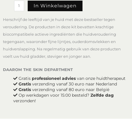
DP
In Winkelwagen
Dermaceuticals
Age-
Herschrijf de leeftijd van je huid met deze bestseller tegen
Defying
Starter
veroudering. De producten in deze kit bevatten krachtige
Kit
biocompatibele actieve ingrediënten die huidveroudering
aantal
tegengaan, waaronder fijne lijntjes, ouderdomsvlekken en
huidverslapping. Na regelmatig gebruik van deze producten
voelt uw huid gladder, steviger en jonger aan.
daarom the skin department
Gratis
professioneel advies
van onze huidtherapeut
Gratis
verzending vanaf 30 euro naar Nederland
Gratis
verzending vanaf 80 euro naar België
Op werkdagen voor 15:00 besteld?
Zelfde dag
verzonden!