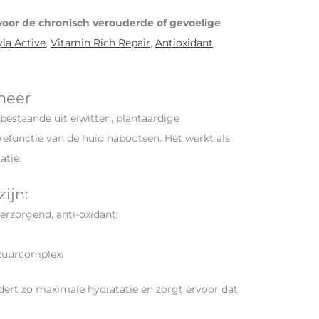
voor de chronisch verouderde of gevoelige
la Active
,
Vitamin Rich Repair
,
Antioxidant
neer
bestaande uit eiwitten, plantaardige
èrefunctie van de huid nabootsen. Het werkt als
atie.
ijn:
erzorgend, anti-oxidant;
nzuurcomplex.
rt zo maximale hydratatie en zorgt ervoor dat