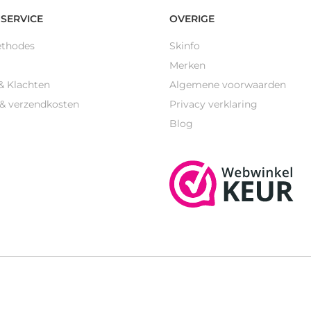
SERVICE
OVERIGE
ethodes
Skinfo
Merken
& Klachten
Algemene voorwaarden
 & verzendkosten
Privacy verklaring
Blog