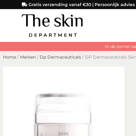
Ga
Gratis verzending vanaf €30 | Persoonlijk advies
naar
de
inhoud
In de zomer ka
Home
/
Merken
/
Dp Dermaceuticals
/ DP Dermaceuticals Ski