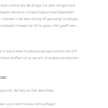
tieve crème die de droge tot zeer droge huid
uid tegen extreme omgevingsomstandigheden.
r mensen met een droog of gevoelig huidtype,
beeld rimpels te lijf te gaan. Het geeft een
ap in bijna elke huidverzorgingsroutine van DP
ieve stoffen uit je serum of andere producten
nser
.
zicht, de hals en het decolleté.
iken voor een mooie camouflage!