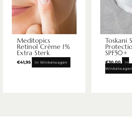
Meditopics
Toskani 
Retinol Crème 1%
Protecti
Extra Sterk
SPF50+
€
41,95
€
30,00
In Winkelwagen
In
Winkelwage