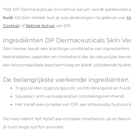
*Het DP Dermaceuticals Corrective Serum wordt aanbevolen
huid
. De Skin Veneer kun je ook aanbrengen na gebruik van
Hy
Cocktail
of
Retinal Active
van DP.
Ingrediënten DP Dermaceuticals Skin Ve
Skin Veneer bevat een krachtige combinatie van ingrediënten, 
bestanddelen, peptiden en cholesterol die de natuurlijke barri
een biocompatibele beschermlaag en biedt uitstekende hydrat
De belangrijkste werkende ingrediënten z
Triglyceriden (caprylylglycol): vochtinbrengend en huidv
Squalaan: anti-verouderend en ontstekingsremmend;
Het HylaFuse-complex van DP: een drievoudig hyaluro
De huid neemt het HylaFuse-complex moeiteloos op en bevorde
je huid lange tijd fijn aanvoelt.