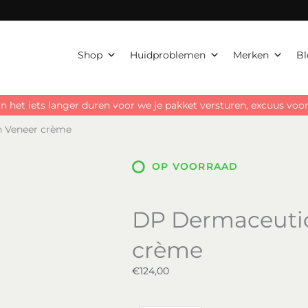
Shop
Huidproblemen
Merken
Bl
n het iets langer duren voor we je pakket versturen, excuus vo
n Veneer crème
OP VOORRAAD
DP Dermaceutic
crème
€
124,00