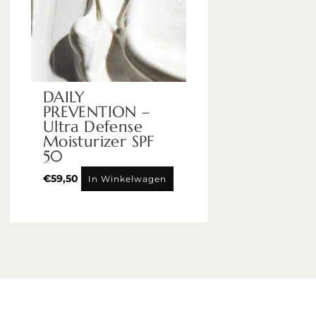
DAILY
PREVENTION –
Ultra Defense
Moisturizer SPF
50
€
59,50
In Winkelwagen