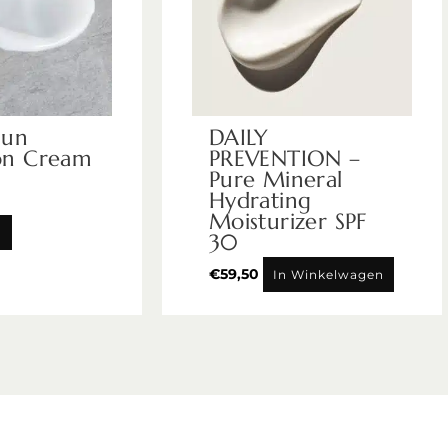
Sun
DAILY
on Cream
PREVENTION –
Pure Mineral
Hydrating
Moisturizer SPF
n
30
€
59,50
In Winkelwagen