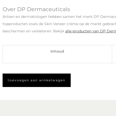
Over DP Dermaceuticals
Artsen en dermatologen hebben samen het merk DP Dermaceuti
topproducten zoals de Skin Veneer crème op de markt gebracht 
beschermen en verbeteren. Bekijk
alle producten van DP Derm
Inhoud
toevoegen aan winkelwagen