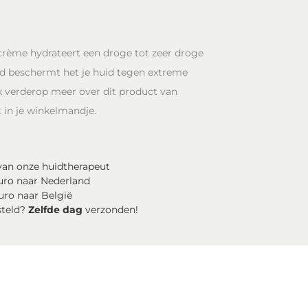
rème hydrateert een droge tot zeer droge
tijd beschermt het je huid tegen extreme
verderop meer over dit product van
t in je winkelmandje.
an onze huidtherapeut
uro naar Nederland
uro naar België
steld?
Zelfde dag
verzonden!