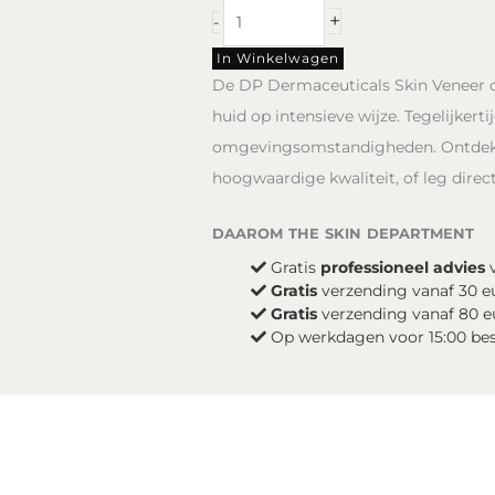
DP
+
-
Dermaceuticals
Skin
In Winkelwagen
Veneer
De DP Dermaceuticals Skin Veneer c
crème
huid op intensieve wijze. Tegelijker
aantal
omgevingsomstandigheden. Ontdek 
hoogwaardige kwaliteit, of leg direc
daarom the skin department
Gratis
professioneel advies
v
Gratis
verzending vanaf 30 e
Gratis
verzending vanaf 80 e
Op werkdagen voor 15:00 be