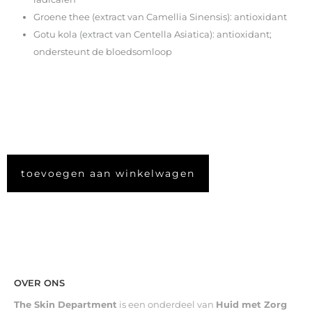
Groene thee (extract van Camellia Sinensis): antioxidant
Gotu kola (extract van Centella Asiatica): antioxidant;
ondersteunt de bloedsomloop
toevoegen aan winkelwagen
OVER ONS
The Skin Department
is een onderdeel van
Huid met Zorg