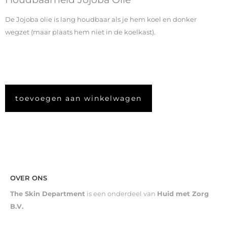
De Jojoba olie is lang houdbaar als je hem koel en donker
wegzet (maar plaats hem niet in de koelkast).
toevoegen aan winkelwagen
OVER ONS
The Skin Department
is een onderdeel van
Huid met Zorg
B.V.