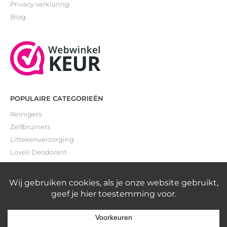
Privacy verklaring
Blog
POPULAIRE CATEGORIEËN
Reinigers
Zelfbruiners
Littekenverzorging
Loveli Deodorant
Gevoelige huid
0
© 2019-2026 The Skin Department