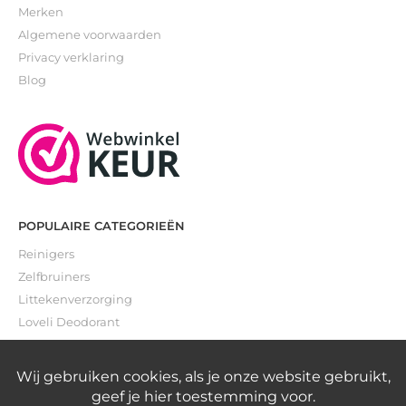
Merken
Algemene voorwaarden
Privacy verklaring
Blog
POPULAIRE CATEGORIEËN
Reinigers
Zelfbruiners
Littekenverzorging
Loveli Deodorant
Gevoelige huid