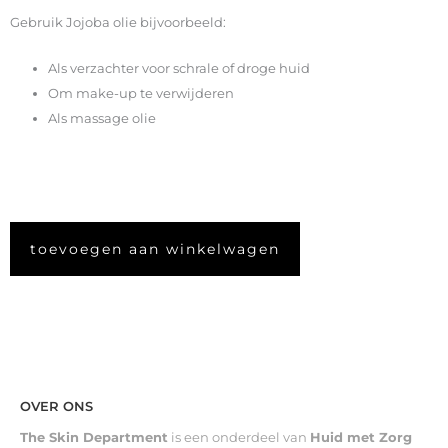
Gebruik Jojoba olie bijvoorbeeld:
Als verzachter voor schrale of droge huid
Om make-up te verwijderen
Als massage olie
toevoegen aan winkelwagen
OVER ONS
The Skin Department
is een onderdeel van
Huid met Zorg