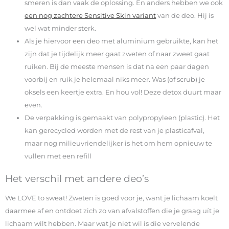
smeren is dan vaak de oplossing. En anders hebben we ook
een nog zachtere Sensitive Skin variant
van de deo. Hij is
wel wat minder sterk.
Als je hiervoor een deo met aluminium gebruikte, kan het
zijn dat je tijdelijk meer gaat zweten of naar zweet gaat
ruiken. Bij de meeste mensen is dat na een paar dagen
voorbij en ruik je helemaal niks meer. Was (of scrub) je
oksels een keertje extra. En hou vol! Deze detox duurt maar
even.
De verpakking is gemaakt van polypropyleen (plastic). Het
kan gerecycled worden met de rest van je plasticafval,
maar nog milieuvriendelijker is het om hem opnieuw te
vullen met een refill
Het verschil met andere deo’s
We LOVE to sweat! Zweten is goed voor je, want je lichaam koelt
daarmee af en ontdoet zich zo van afvalstoffen die je graag uít je
lichaam wilt hebben. Maar wat je niet wil is die vervelende