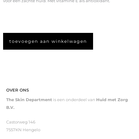
voor een zachte huid. Met vitamine E als antioxidant.
toevoegen aan winkelwagen
OVER ONS
The Skin Department
is een onderdeel van
Huid met Zorg
B.V.
Castorweg 146
7557KN Hengelo