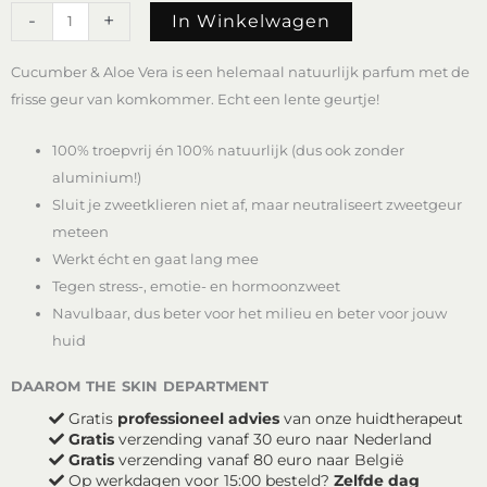
Loveli
-
+
In Winkelwagen
Deodorant
Cucumber
Cucumber & Aloe Vera is een helemaal natuurlijk parfum met de
&
Aloe
frisse geur van komkommer. Echt een lente geurtje!
Vera
(Vegan)
100% troepvrij én 100% natuurlijk (dus ook zonder
aantal
aluminium!)
Sluit je zweetklieren niet af, maar neutraliseert zweetgeur
meteen
Werkt écht en gaat lang mee
Tegen stress-, emotie- en hormoonzweet
Navulbaar, dus beter voor het milieu en beter voor jouw
huid
daarom the skin department
Gratis
professioneel advies
van onze huidtherapeut
Gratis
verzending vanaf 30 euro naar Nederland
Gratis
verzending vanaf 80 euro naar België
Op werkdagen voor 15:00 besteld?
Zelfde dag