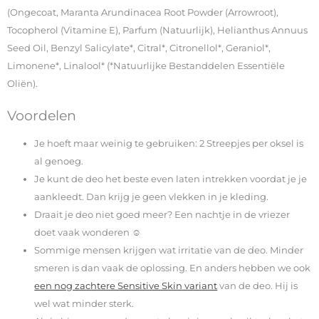
(Ongecoat, Maranta Arundinacea Root Powder (Arrowroot),
Tocopherol (Vitamine E), Parfum (Natuurlijk), Helianthus Annuus
Seed Oil, Benzyl Salicylate*, Citral*, Citronellol*, Geraniol*,
Limonene*, Linalool* (*Natuurlijke Bestanddelen Essentiële
Oliën).
Voordelen
Je hoeft maar weinig te gebruiken: 2 Streepjes per oksel is
al genoeg.
Je kunt de deo het beste even laten intrekken voordat je je
aankleedt. Dan krijg je geen vlekken in je kleding.
Draait je deo niet goed meer? Een nachtje in de vriezer
doet vaak wonderen ☺
Sommige mensen krijgen wat irritatie van de deo. Minder
smeren is dan vaak de oplossing. En anders hebben we ook
een nog zachtere Sensitive Skin variant
van de deo. Hij is
wel wat minder sterk.