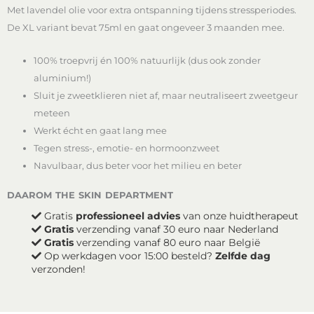
Met lavendel olie voor extra ontspanning tijdens stressperiodes.
of
Zen
De XL variant bevat 75ml en gaat ongeveer 3 maanden mee.
XL
aantal
100% troepvrij én 100% natuurlijk (dus ook zonder
aluminium!)
Sluit je zweetklieren niet af, maar neutraliseert zweetgeur
meteen
Werkt écht en gaat lang mee
Tegen stress-, emotie- en hormoonzweet
Navulbaar, dus beter voor het milieu en beter
daarom the skin department
Gratis
professioneel advies
van onze huidtherapeut
Gratis
verzending vanaf 30 euro naar Nederland
Gratis
verzending vanaf 80 euro naar België
Op werkdagen voor 15:00 besteld?
Zelfde dag
verzonden!