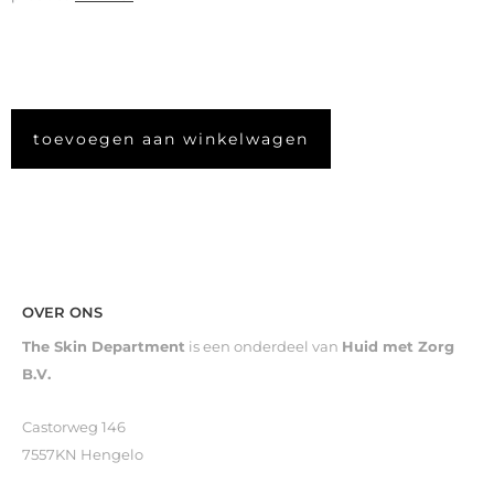
toevoegen aan winkelwagen
OVER ONS
The Skin Department
is een onderdeel van
Huid met Zorg
B.V.
Castorweg 146
7557KN Hengelo