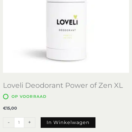
Loveli Deodorant Power of Zen XL
OP VOORRAAD
€
15,00
Loveli
-
+
In Winkelwagen
Deodorant
Power