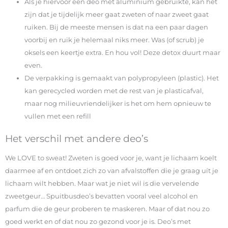
Als je hiervoor een deo met aluminium gebruikte, kan het
zijn dat je tijdelijk meer gaat zweten of naar zweet gaat
ruiken. Bij de meeste mensen is dat na een paar dagen
voorbij en ruik je helemaal niks meer. Was (of scrub) je
oksels een keertje extra. En hou vol! Deze detox duurt maar
even.
De verpakking is gemaakt van polypropyleen (plastic). Het
kan gerecycled worden met de rest van je plasticafval,
maar nog milieuvriendelijker is het om hem opnieuw te
vullen met een refill
Het verschil met andere deo’s
We LOVE to sweat! Zweten is goed voor je, want je lichaam koelt
daarmee af en ontdoet zich zo van afvalstoffen die je graag uít je
lichaam wilt hebben. Maar wat je niet wil is die vervelende
zweetgeur… Spuitbusdeo’s bevatten vooral veel alcohol en
parfum die de geur proberen te maskeren. Maar of dat nou zo
goed werkt en of dat nou zo gezond voor je is. Deo’s met