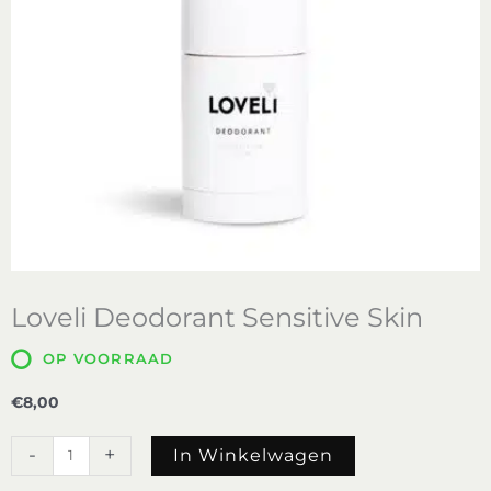
Loveli Deodorant Sensitive Skin
OP VOORRAAD
€
8,00
Loveli
-
+
In Winkelwagen
Deodorant
Sensitive