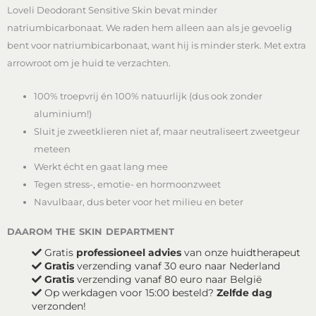
Loveli Deodorant Sensitive Skin bevat minder
Skin
aantal
natriumbicarbonaat. We raden hem alleen aan als je gevoelig
bent voor natriumbicarbonaat, want hij is minder sterk. Met extra
arrowroot om je huid te verzachten.
100% troepvrij én 100% natuurlijk (dus ook zonder
aluminium!)
Sluit je zweetklieren niet af, maar neutraliseert zweetgeur
meteen
Werkt écht en gaat lang mee
Tegen stress-, emotie- en hormoonzweet
Navulbaar, dus beter voor het milieu en beter
daarom the skin department
Gratis
professioneel advies
van onze huidtherapeut
Gratis
verzending vanaf 30 euro naar Nederland
Gratis
verzending vanaf 80 euro naar België
Op werkdagen voor 15:00 besteld?
Zelfde dag
verzonden!