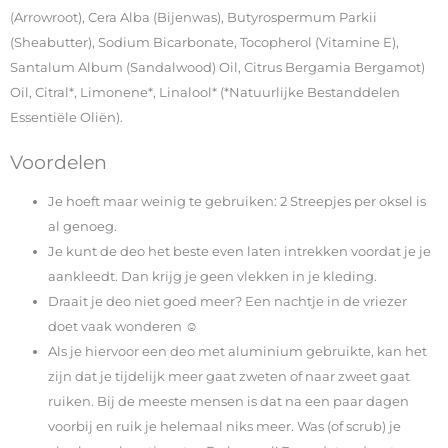
(Arrowroot), Cera Alba (Bijenwas), Butyrospermum Parkii
(Sheabutter), Sodium Bicarbonate, Tocopherol (Vitamine E),
Santalum Album (Sandalwood) Oil, Citrus Bergamia Bergamot)
Oil, Citral*, Limonene*, Linalool* (*Natuurlijke Bestanddelen
Essentiële Oliën).
Voordelen
Je hoeft maar weinig te gebruiken: 2 Streepjes per oksel is
al genoeg.
Je kunt de deo het beste even laten intrekken voordat je je
aankleedt. Dan krijg je geen vlekken in je kleding.
Draait je deo niet goed meer? Een nachtje in de vriezer
doet vaak wonderen ☺
Als je hiervoor een deo met aluminium gebruikte, kan het
zijn dat je tijdelijk meer gaat zweten of naar zweet gaat
ruiken. Bij de meeste mensen is dat na een paar dagen
voorbij en ruik je helemaal niks meer. Was (of scrub) je