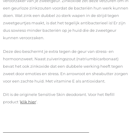
veroorzaker van je zweetgeur. Zinkoxide zet deze vetzuren om in
een geurloze zinkzouten voordat de bacteriën hun werk kunnen
doen. Wat zink een dubbel zo sterk wapen in de strijd tegen
zweetgeurtjes maakt, is dat het tegelijk antibacterieel is! Er zijn
dus sowieso minder bacteriën op je huid die de zweetgeur
kunnen veroorzaken.
Deze deo beschermt je extra tegen de geur van stress- en
hormoonzweet. Naast zuiveringszout (natriumbicarbonaat)
bevat het ook zinkoxide dat een dubbele werking heeft tegen
zweet door emoties en stress. En arrowroot en sheabutter zorgen
voor een zachte huid. Met vitamine E als antioxidant.
Dit is de originele Sensitive Skin deodorant. Voor het Refill
product ‘
klik hier
‘.