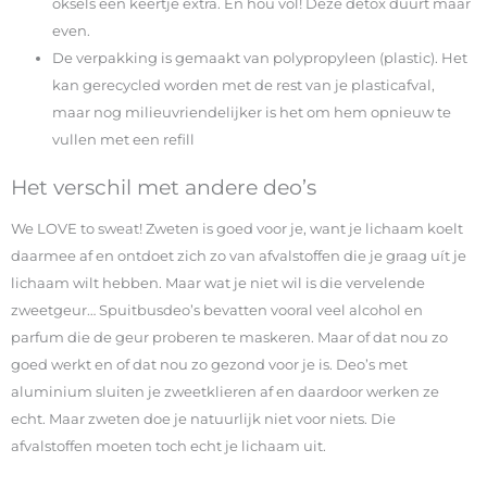
oksels een keertje extra. En hou vol! Deze detox duurt maar
even.
De verpakking is gemaakt van polypropyleen (plastic). Het
kan gerecycled worden met de rest van je plasticafval,
maar nog milieuvriendelijker is het om hem opnieuw te
vullen met een refill
Het verschil met andere deo’s
We LOVE to sweat! Zweten is goed voor je, want je lichaam koelt
daarmee af en ontdoet zich zo van afvalstoffen die je graag uít je
lichaam wilt hebben. Maar wat je niet wil is die vervelende
zweetgeur… Spuitbusdeo’s bevatten vooral veel alcohol en
parfum die de geur proberen te maskeren. Maar of dat nou zo
goed werkt en of dat nou zo gezond voor je is. Deo’s met
aluminium sluiten je zweetklieren af en daardoor werken ze
echt. Maar zweten doe je natuurlijk niet voor niets. Die
afvalstoffen moeten toch echt je lichaam uit.