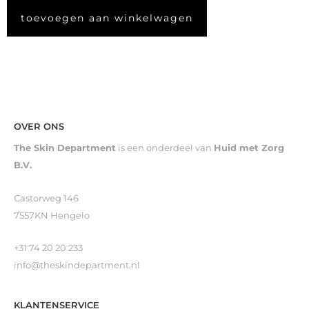
toevoegen aan winkelwagen
OVER ONS
The Skin Department
is een onderdeel van
Huid met Zorg
B.V.
Castorweg 146
7557KN Hengelo
+31 74 20 20 233
info@theskindepartment.nl
KLANTENSERVICE