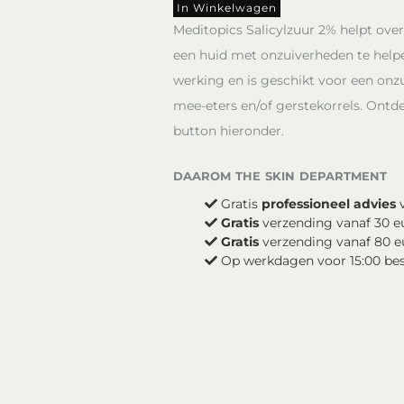
2%
In Winkelwagen
aantal
Meditopics Salicylzuur 2% helpt over
een huid met onzuiverheden te helpen
werking en is geschikt voor een onzu
mee-eters en/of gerstekorrels. Ontde
button hieronder.
daarom the skin department
Gratis
professioneel advies
v
Gratis
verzending vanaf 30 e
Gratis
verzending vanaf 80 e
Op werkdagen voor 15:00 be