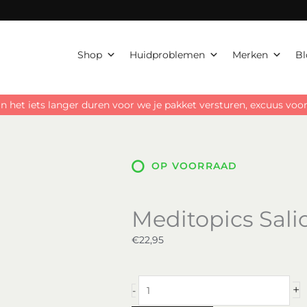
Shop
Huidproblemen
Merken
Bl
n het iets langer duren voor we je pakket versturen, excuus vo
OP VOORRAAD
Meditopics Sali
€
22,95
Meditopics
+
-
Salicylzuur