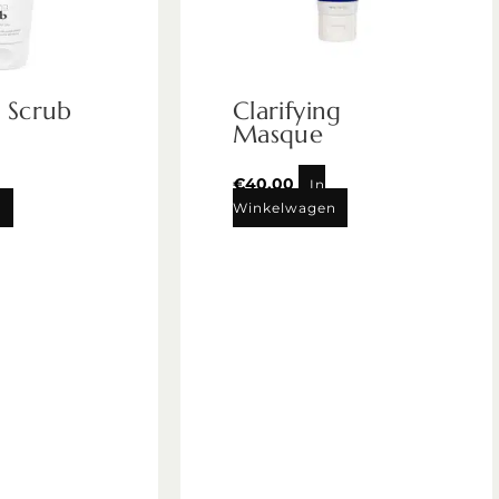
g Scrub
Clarifying
Masque
€
40,00
In
n
Winkelwagen