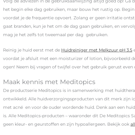
Volg de adviezen in de gebruiksaanwijzing altijd goed op! Ga 
het begin elke dag gebruiken, maar bouw het rustig op. Begin 
voordat je de frequentie opvoert. Zolang er geen irritatie ontsta
gaat branden, kun je het om de dag gaan gebruiken, en vervolg
mag je het zelfs tot tweemaal per dag gebruiken.
Reinig je huid eerst met de
Huidreiniger met Melkzuur pH 3.5
e
voordat je afsluit met een moisturizer of lotion, bijvoorbeeld 
ogen! Neem bij vragen of twijfel over het gebruik gerust even
Maak kennis met Meditopics
De productserie Meditopics is in samenwerking met huidthe
ontwikkeld. Alle huidverzorgingsproducten van dit merk zijn i
met acné en voor de ouder wordende huid. Denk aan een huid d
is. Alle Meditopics-producten – waaronder dit De Meditopics S
geen kleur- en geurstoffen en zijn hypoallergeen. Bekijk ook
al