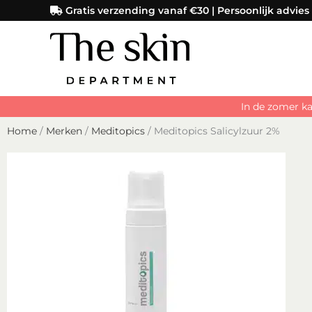
Ga
Gratis verzending vanaf €30 | Persoonlijk advies
naar
de
inhoud
In de zomer ka
Home
/
Merken
/
Meditopics
/ Meditopics Salicylzuur 2%