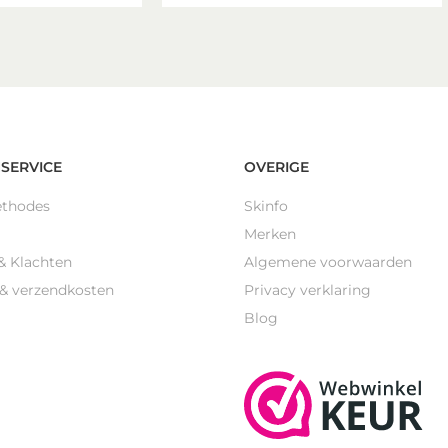
SERVICE
OVERIGE
ethodes
Skinfo
Merken
& Klachten
Algemene voorwaarden
 & verzendkosten
Privacy verklaring
Blog