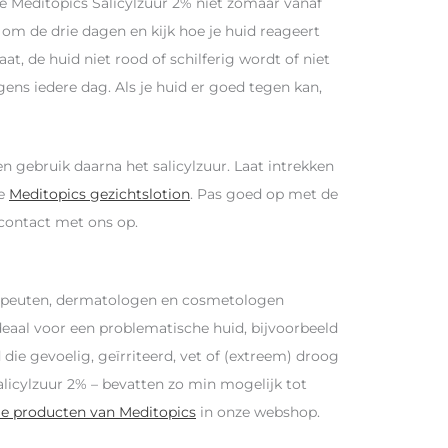
de Meditopics Salicylzuur 2% niet zomaar vanaf
om de drie dagen en kijk hoe je huid reageert
at, de huid niet rood of schilferig wordt of niet
ens iedere dag. Als je huid er goed tegen kan,
n gebruik daarna het salicylzuur. Laat intrekken
de
Meditopics gezichtslotion
. Pas goed op met de
 contact met ons op.
rapeuten, dermatologen en cosmetologen
deaal voor een problematische huid, bijvoorbeeld
ie gevoelig, geïrriteerd, vet of (extreem) droog
alicylzuur 2% – bevatten zo min mogelijk tot
le producten van Meditopics
in onze webshop.