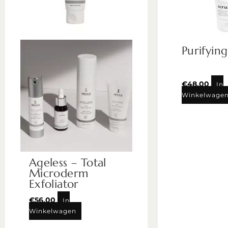
Purifyin
€
48,00
In
Winkelwage
Ageless – Total
Microderm
Exfoliator
€
56,00
In
Winkelwagen