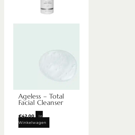
Ageless – Total
Facial Cleanser
€
42,00
In
Winkelwagen