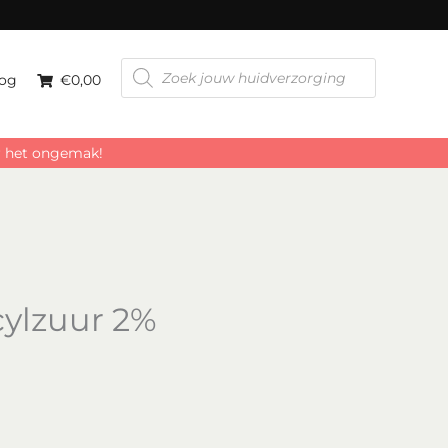
Producten
zoeken
og
€0,00
or het ongemak!
cylzuur 2%