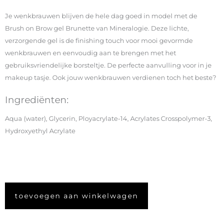
Je wenkbrauwen blijven de hele dag goed in model met de
Brush on Brow gel Brunette van Mineralogie. Deze lichte,
verzorgende gel is de finishing touch voor mooi gevormde
wenkbrauwen en eenvoudig aan te brengen met het
gebruiksvriendelijke borsteltje. De perfecte aanvulling voor in je
makeup tasje. Ook jouw wenkbrauwen verdienen toch het beste?
Ingrediënten:
Aqua (water), Glycerin, Ployacrylate-14, Acrylates Crosspolymer-3,
Hydroxyethyl Acrylate
toevoegen aan winkelwagen