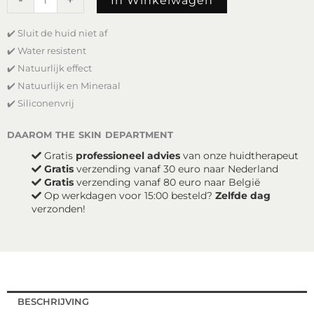
-
+
In Winkelwagen
Brush
on
✔️ Sluit de huid niet af
Brow
-
✔️ Water resistent
Brunette
✔️ Natuurlijk effect
aantal
✔️ Natuurlijk en Mineraal
✔️ Siliconenvrij
daarom the skin department
Gratis
professioneel advies
van onze huidtherapeut
Gratis
verzending vanaf 30 euro naar Nederland
Gratis
verzending vanaf 80 euro naar België
Op werkdagen voor 15:00 besteld?
Zelfde dag
verzonden!
BESCHRIJVING