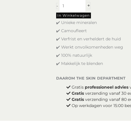
Mineralogie
+
-
Cream
Color
In Winkelwagen
Corrector
✔️ Unieke mineralen
-
✔️ Camoufleert
Butter
✔️ Verfrist en verheldert de huid
Me
Up
✔️ Werkt onvolkomenheden weg
aantal
✔️ 100% natuurlijk
✔️ Makkelijk te blenden
daarom the skin department
Gratis
professioneel advies
v
Gratis
verzending vanaf 30 e
Gratis
verzending vanaf 80 e
Op werkdagen voor 15:00 be