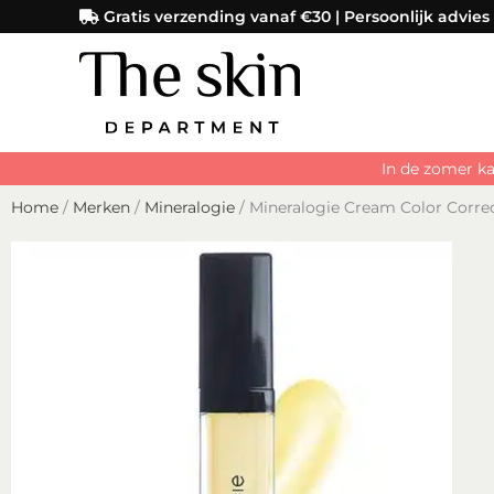
Ga
Gratis verzending vanaf €30 | Persoonlijk advies
naar
de
inhoud
In de zomer ka
Home
/
Merken
/
Mineralogie
/ Mineralogie Cream Color Corre