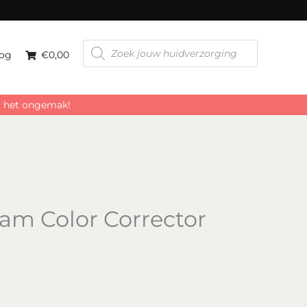
Butter
Me
Up
Producten
aantal
zoeken
og
€0,00
or het ongemak!
am Color Corrector