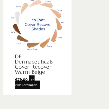
DP
Dermaceuticals
Cover Recover
Warm Beige
€
79,00
In
Winkelwagen