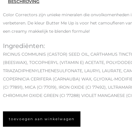
BESCHRIJVING
Color Correctors zijn unieke mineralen die onvolkomenheden in
verbeteren. De kleur Butter Me Up is voor het camoufleren van 
een creamy makkelijk te blenden formule!
Ingrediënten:
RICINUS COMMUNIS (CASTOR) SEED OIL, CARTHAMUS TINCT
(BEESWAX), TOCOPHERYL (VITAMIN E) ACETATE, POLYDOD
TRIAZADIPHENYLETHENESULFONATE, LAURYL LAURATE, CAMEL
COPERNICIA CERIFERA (CARNAUBA) WAX, GLYOXAL-MODIFIE
(CI 77891), MICA (CI 77019), IRON OXIDE (CI 77492), ULTRAMAR
CHROMIUM OXIDE GREEN (CI 77288) VIOLET MANGANESE (CI 7
toevoegen aan winkelwagen