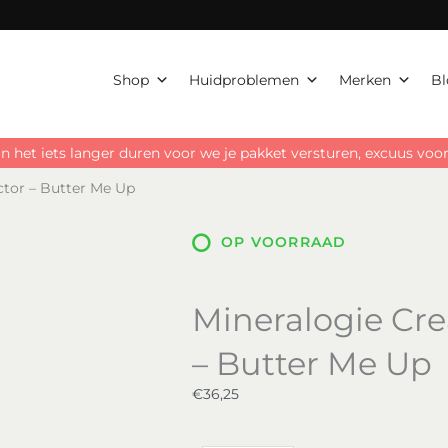
Shop
Huidproblemen
Merken
Bl
n het iets langer duren voor we je pakket versturen, excuus vo
ctor – Butter Me Up
OP VOORRAAD
Mineralogie Cre
– Butter Me Up
€
36,25