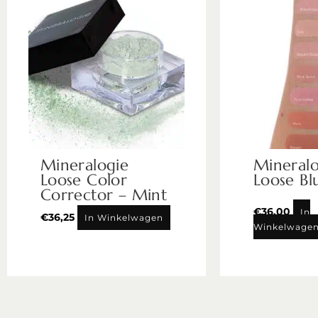
Mineralogie
Mineralo
Loose Color
Loose Bl
Corrector – Mint
€
36,00
In
€
36,25
In Winkelwagen
Winkelwage