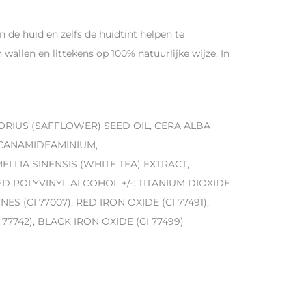
 de huid en zelfs de huidtint helpen te
wallen en littekens op 100% natuurlijke wijze. In
ORIUS (SAFFLOWER) SEED OIL, CERA ALBA
ECANAMIDEAMINIUM,
LIA SINENSIS (WHITE TEA) EXTRACT,
D POLYVINYL ALCOHOL +/-: TITANIUM DIOXIDE
INES (CI 77007), RED IRON OXIDE (CI 77491),
7742), BLACK IRON OXIDE (CI 77499)