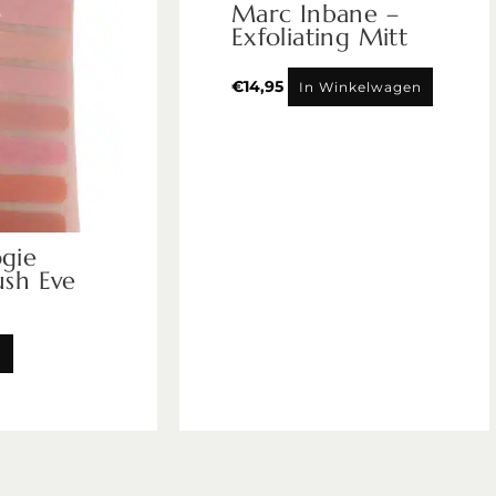
Marc Inbane –
Exfoliating Mitt
€
14,95
In Winkelwagen
gie
ush Eve
n