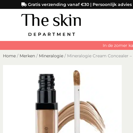
Ga
Gratis verzending vanaf €30 | Persoonlijk advies
naar
de
inhoud
In de zomer ka
Home
/
Merken
/
Mineralogie
/ Mineralogie Cream Concealer –