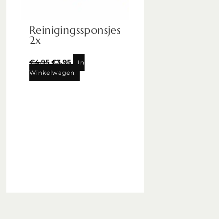
Reinigingssponsjes
2x
€
4,95
€
3,95
In
Winkelwagen