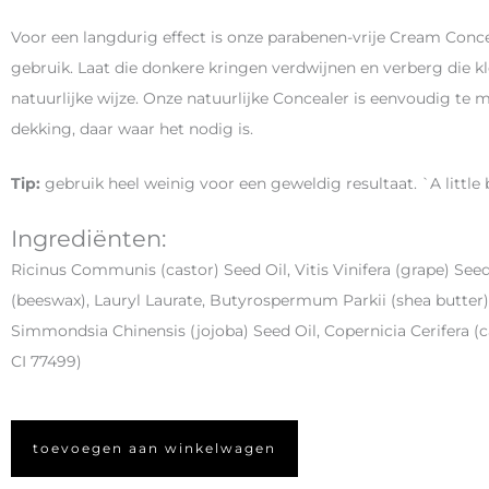
Voor een langdurig effect is onze parabenen-vrije Cream Conce
gebruik. Laat die donkere kringen verdwijnen en verberg die 
natuurlijke wijze. Onze natuurlijke Concealer is eenvoudig te
dekking, daar waar het nodig is.
Tip:
gebruik heel weinig voor een geweldig resultaat. `A little 
Ingrediënten:
Ricinus Communis (castor) Seed Oil, Vitis Vinifera (grape) Seed
(beeswax), Lauryl Laurate, Butyrospermum Parkii (shea butter) 
Simmondsia Chinensis (jojoba) Seed Oil, Copernicia Cerifera (ca
CI 77499)
toevoegen aan winkelwagen