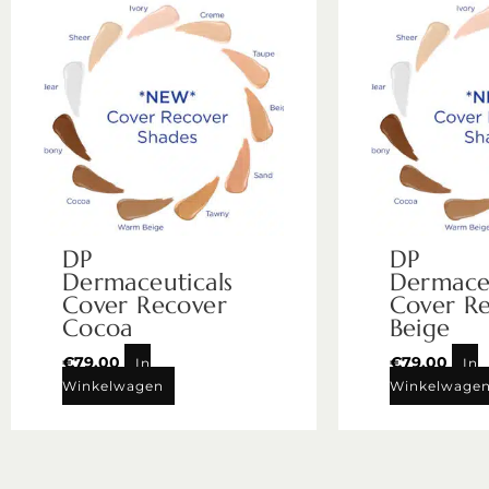
DP
DP
Dermaceuticals
Dermaceu
Cover Recover
Cover R
Cocoa
Beige
€
79,00
€
79,00
In
In
Winkelwagen
Winkelwage