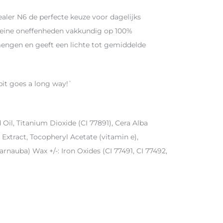
aler N6 de perfecte keuze voor dagelijks
kleine oneffenheden vakkundig op 100%
 mengen en geeft een lichte tot gemiddelde
bit goes a long way!`
 Oil, Titanium Dioxide (CI 77891), Cera Alba
Extract, Tocopheryl Acetate (vitamin e),
rnauba) Wax +/-: Iron Oxides (CI 77491, CI 77492,