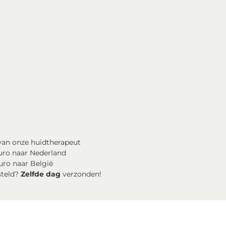
an onze huidtherapeut
uro naar Nederland
uro naar België
steld?
Zelfde dag
verzonden!