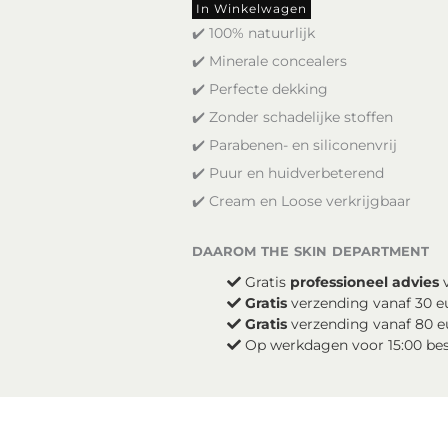
Concealer
In Winkelwagen
-
✔️ 100% natuurlijk
N6
✔️ Minerale concealers
aantal
✔️ Perfecte dekking
✔️ Zonder schadelijke stoffen
✔️ Parabenen- en siliconenvrij
✔️ Puur en huidverbeterend
✔️ Cream en Loose verkrijgbaar
daarom the skin department
Gratis
professioneel advies
v
Gratis
verzending vanaf 30 e
Gratis
verzending vanaf 80 e
Op werkdagen voor 15:00 be