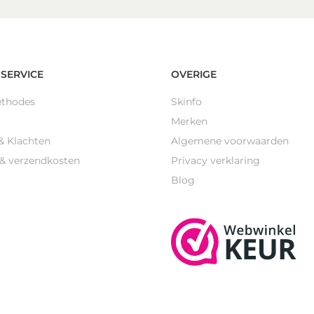
SERVICE
OVERIGE
ethodes
Skinfo
Merken
& Klachten
Algemene voorwaarden
 & verzendkosten
Privacy verklaring
Blog