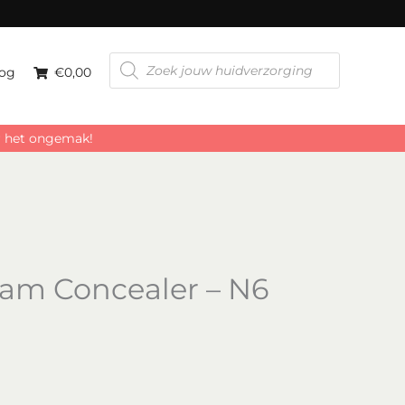
aantal
Producten
zoeken
og
€0,00
or het ongemak!
eam Concealer – N6