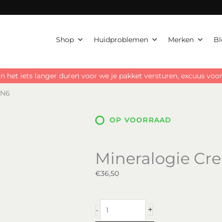
Shop
Huidproblemen
Merken
Bl
n het iets langer duren voor we je pakket versturen, excuus vo
 N6
OP VOORRAAD
Mineralogie Cr
€
36,50
Mineralogie
+
-
Cream