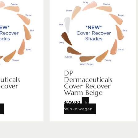
DP
ticals
Dermaceuticals
ecover
Cover Recover
Warm Beige
€
79,00
In
n
Winkelwagen