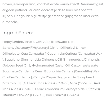
boven je wimperrand, voor het echte wauw effect! Daarnaast gaat
er geen potlood verloren doordat je deze liner niet hoeft te
slijpen. Het gouden glittertje geeft deze grijsgroene liner extra
dimensie.
Ingrediënten:
Heptylundecylenate, Cera Alba (Beeswax), Bis-
Behenyl/Isostearyl/Phytosteryl Dimer Dilinoleyl Dimer
Dilinoleate, Cera Carnauba [ (Copernicia/Cerifera (Carnauba) Wax
], Squalane, Simmondsia Chinensis Oil [Simmondsia/Chinensis
(Jojoba) Seed Oil ], Hydrogenated Castor Oil, Castor Isostearate
Succinate,Candelilla Cera [ Euphorbia Cerifera (Candelilla) Wax
Cire De Candelilla ], Caprylic/Capric Triglyceride, Tocopherol
(Vitamin E) [ +/-: Black Iron Oxide (Ci 77499), Mica (Ci 77019), Red
Iron Oxide (Ci 77491), Ferric Ammonium Ferrocyanide (Ci 77510),
Titanium Dioxide (Ci 77891), Iron Oxides (Ci 77433)