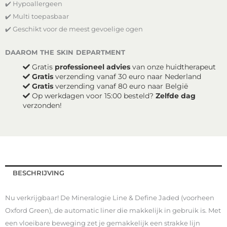
✔️ Hypoallergeen
Define
-
✔️ Multi toepasbaar
Jaded
✔️ Geschikt voor de meest gevoelige ogen
aantal
daarom the skin department
Gratis
professioneel advies
van onze huidtherapeut
Gratis
verzending vanaf 30 euro naar Nederland
Gratis
verzending vanaf 80 euro naar België
Op werkdagen voor 15:00 besteld?
Zelfde dag
verzonden!
BESCHRIJVING
Nu verkrijgbaar! De Mineralogie Line & Define Jaded (voorheen
Oxford Green), de automatic liner die makkelijk in gebruik is. Met
een vloeibare beweging zet je gemakkelijk een strakke lijn