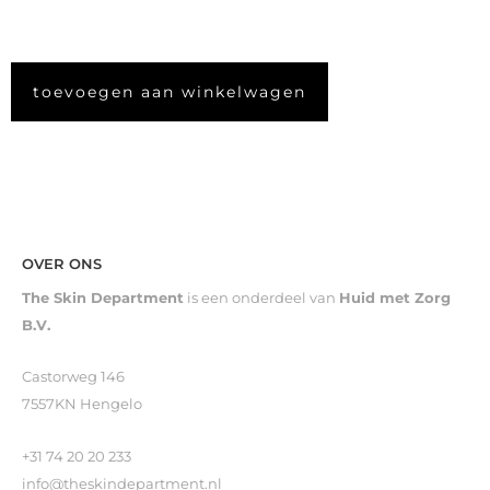
toevoegen aan winkelwagen
OVER ONS
The Skin Department
is een onderdeel van
Huid met Zorg
B.V.
Castorweg 146
7557KN Hengelo
+31 74 20 20 233
info@theskindepartment.nl