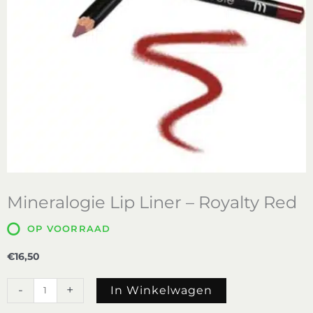
Mineralogie Lip Liner – Royalty Red
OP VOORRAAD
€
16,50
Mineralogie
-
+
In Winkelwagen
Lip
Liner