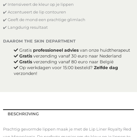
✔️ Intensiveert de kleur op je lippen
-
Royalty
✔️ Accentueert de lip contouren
Red
✔️ Geeft de mond een prachtige glimlach
aantal
✔️ Langdurig resultaat
daarom the skin department
Gratis
professioneel advies
van onze huidtherapeut
Gratis
verzending vanaf 30 euro naar Nederland
Gratis
verzending vanaf 80 euro naar België
Op werkdagen voor 15:00 besteld?
Zelfde dag
verzonden!
BESCHRIJVING
Prachtig gevormde lippen maak je met de Lip Liner Royalty Red
van Mineralogie. De perfecte manier om de kleur op je lippen te