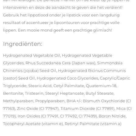
intensiveren en deze de aandacht te geven die het verdient!
Gebruik het lippotlood onder je lipstick voor een langdurig
resultaat of accentueer je lipcontouren voor prachtige volle
lippen. Een mooie mond geeft een prachtige glimlach!
Ingrediënten:
Hydrogenated Vegetable Oil, Hydrogenated Vegetable
Glycerides, Rhus Succedanea Cera (Japan wax), Simmondsia
Chinensis (jojoba) Seed Oil, Hydrogenated Ricinus Communis
(castor) Seed Oil, Hydrogenated Coco Glycerides, Caprylic/Capric
Triglyceride, Stearic Acid, Cetyl Palmitate, Quaternium-18,
Bentonite, Tristearin, Stearyl Heptanoate, Butyl Stearate,
Methylparaben, Propylparaben, BHA +/-: Bismuth Oxychloride (CI
77163), Zinc Oxide (CI 77947), Titanium Dioxide (CI 77891), Mica (CI
77019), Iron Oxides (CI 77491, CI 77492, CI 77499), Boron Nitride,
Tocopheryl Acetate (vitamin e), Retinyl Palmitate (vitamin a)