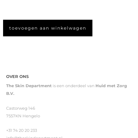
toevoegen aan winkelwagen
OVER ONS
The Skin Department
is een onderdeel van
Huid met Zorg
B.V.
Castorweg 146
7557KN Hengelo
+31 74 20 20 233