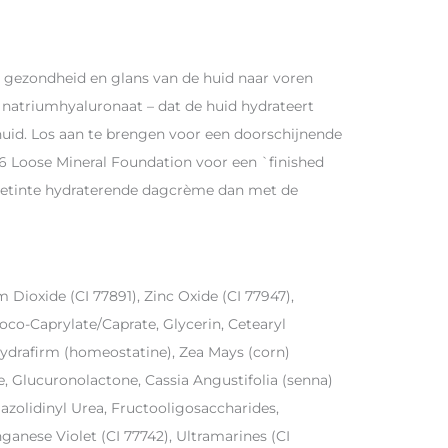
e gezondheid en glans van de huid naar voren
 natriumhyaluronaat – dat de huid hydrateert
huid. Los aan te brengen voor een doorschijnende
6 Loose Mineral Foundation voor een `finished
 getinte hydraterende dagcrème dan met de
 Dioxide (CI 77891), Zinc Oxide (CI 77947),
Coco-Caprylate/Caprate, Glycerin, Cetearyl
 Hydrafirm (homeostatine), Zea Mays (corn)
, Glucuronolactone, Cassia Angustifolia (senna)
zolidinyl Urea, Fructooligosaccharides,
anganese Violet (CI 77742), Ultramarines (CI