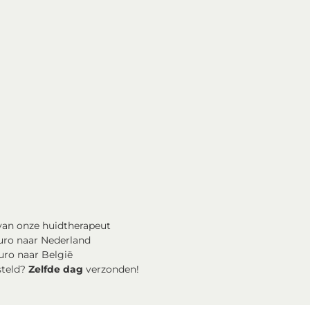
an onze huidtherapeut
uro naar Nederland
uro naar België
steld?
Zelfde dag
verzonden!