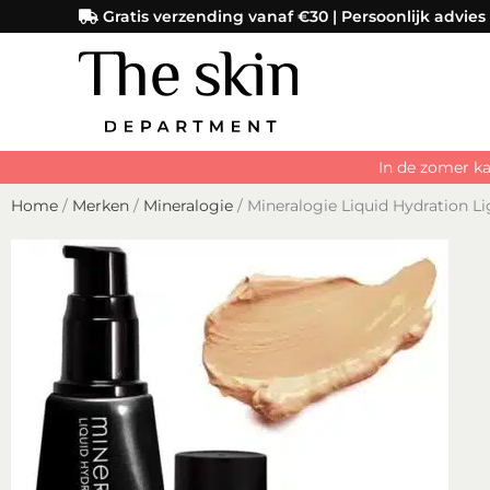
Ga
Gratis verzending vanaf €30 | Persoonlijk advies
naar
de
inhoud
In de zomer ka
Home
/
Merken
/
Mineralogie
/ Mineralogie Liquid Hydration Li