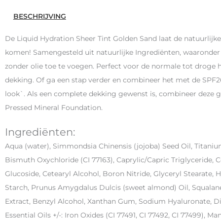
BESCHRIJVING
De Liquid Hydration Sheer Tint Golden Sand laat de natuurlijk
komen! Samengesteld uit natuurlijke Ingrediënten, waaronder
zonder olie toe te voegen. Perfect voor de normale tot droge 
dekking. Of ga een stap verder en combineer het met de SPF2
look`. Als een complete dekking gewenst is, combineer deze
Pressed Mineral Foundation.
Ingrediënten:
Aqua (water), Simmondsia Chinensis (jojoba) Seed Oil, Titanium
Bismuth Oxychloride (CI 77163), Caprylic/Capric Triglyceride, 
Glucoside, Cetearyl Alcohol, Boron Nitride, Glyceryl Stearate,
Starch, Prunus Amygdalus Dulcis (sweet almond) Oil, Squalane
Extract, Benzyl Alcohol, Xanthan Gum, Sodium Hyaluronate, Dia
Essential Oils +/-: Iron Oxides (CI 77491, CI 77492, CI 77499), M