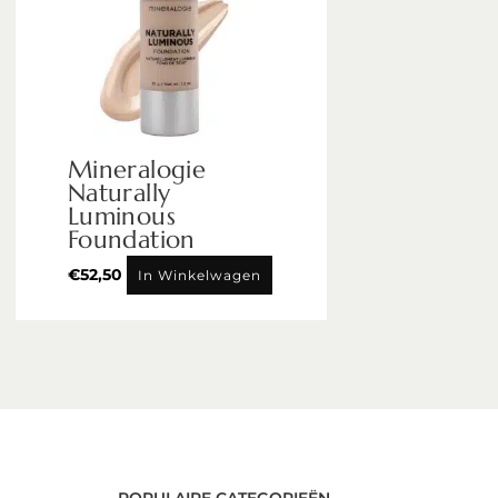
Mineralogie
Naturally
Luminous
Foundation
€
52,50
In Winkelwagen
POPULAIRE CATEGORIEËN