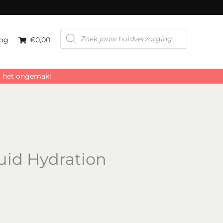
Producten
zoeken
og
€0,00
or het ongemak!
uid Hydration