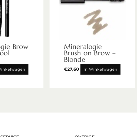
ogie Brow
Mineralogie
ool
Brush on Brow –
Blonde
€
27,60
Winkelwagen
In Winkelwagen
SERVICE
OVERIGE