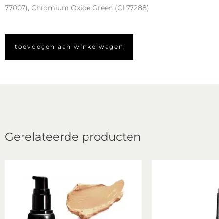
77007), Chromium Oxide Green (CI 77288)
toevoegen aan winkelwagen
Gerelateerde producten