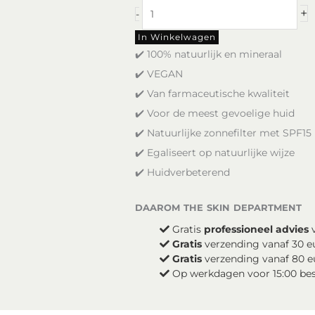
Mineralogie
+
-
Liquid
Hydration
In Winkelwagen
Light
✔️ 100% natuurlijk en mineraal
aantal
✔️ VEGAN
✔️ Van farmaceutische kwaliteit
✔️ Voor de meest gevoelige huid
✔️ Natuurlijke zonnefilter met SPF15
✔️ Egaliseert op natuurlijke wijze
✔️ Huidverbeterend
daarom the skin department
Gratis
professioneel advies
v
Gratis
verzending vanaf 30 e
Gratis
verzending vanaf 80 e
Op werkdagen voor 15:00 be