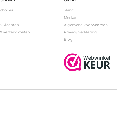
ethodes
Skinfo
Merken
& Klachten
Algemene voorwaarden
 & verzendkosten
Privacy verklaring
Blog