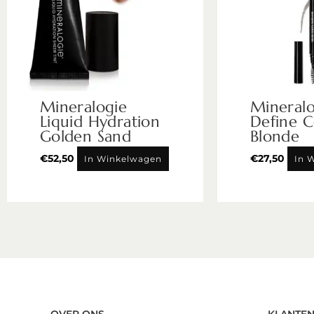
Mineralogie
Mineral
Liquid Hydration
Define C
Golden Sand
Blonde
€
52,50
€
27,50
In Winkelwagen
In 
OVER ONS
KLANTEN