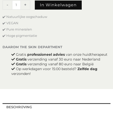
Mineralogie
-
+
In Winkelwagen
Loose
Eye
✔️ Natuurlijke oogschaduw
Shadow
-
✔️ VEGAN
Emerald
✔️ Pure mineralen
aantal
✔️ Hoge pigmentatie
daarom the skin department
Gratis
professioneel advies
van onze huidtherapeut
Gratis
verzending vanaf 30 euro naar Nederland
Gratis
verzending vanaf 80 euro naar België
Op werkdagen voor 15:00 besteld?
Zelfde dag
verzonden!
BESCHRIJVING