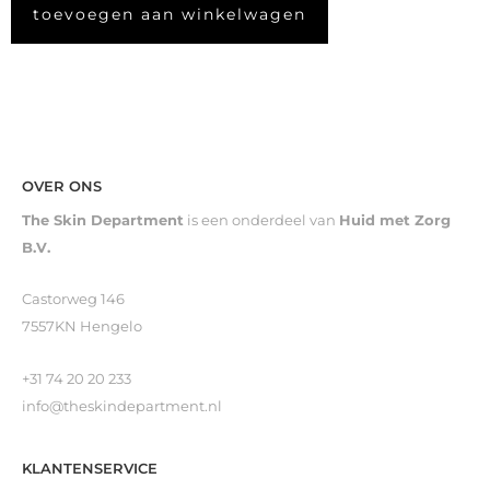
toevoegen aan winkelwagen
OVER ONS
The Skin Department
is een onderdeel van
Huid met Zorg
B.V.
Castorweg 146
7557KN Hengelo
+31 74 20 20 233
info@theskindepartment.nl
KLANTENSERVICE