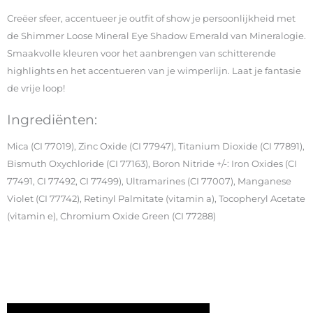
Creëer sfeer, accentueer je outfit of show je persoonlijkheid met
de Shimmer Loose Mineral Eye Shadow Emerald van Mineralogie.
Smaakvolle kleuren voor het aanbrengen van schitterende
highlights en het accentueren van je wimperlijn. Laat je fantasie
de vrije loop!
Ingrediënten:
Mica (CI 77019), Zinc Oxide (CI 77947), Titanium Dioxide (CI 77891),
Bismuth Oxychloride (CI 77163), Boron Nitride +/-: Iron Oxides (CI
77491, CI 77492, CI 77499), Ultramarines (CI 77007), Manganese
Violet (CI 77742), Retinyl Palmitate (vitamin a), Tocopheryl Acetate
(vitamin e), Chromium Oxide Green (CI 77288)