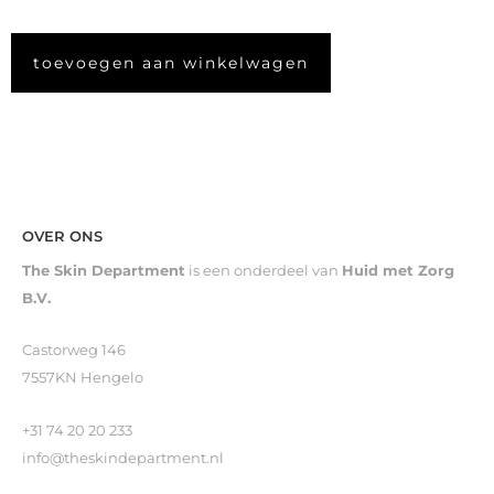
toevoegen aan winkelwagen
OVER ONS
The Skin Department
is een onderdeel van
Huid met Zorg
B.V.
Castorweg 146
7557KN Hengelo
+31 74 20 20 233
info@theskindepartment.nl