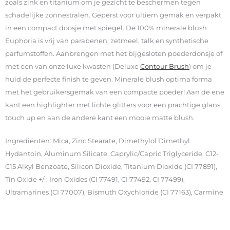
zoals zink en titanium om je gezicht te beschermen tegen
schadelijke zonnestralen. Geperst voor ultiem gemak en verpakt
in een compact doosje met spiegel. De 100% minerale blush
Euphoria is vrij van parabenen, zetmeel, talk en synthetische
parfumstoffen. Aanbrengen met het bijgesloten poederdonsje of
met een van onze luxe kwasten (Deluxe
Contour Brush
) om je
huid de perfecte finish te geven. Minerale blush optima forma
met het gebruikersgemak van een compacte poeder! Aan de ene
kant een highlighter met lichte glitters voor een prachtige glans
touch up en aan de andere kant een mooie matte blush.
Ingrediënten: Mica, Zinc Stearate, Dimethylol Dimethyl
Hydantoin, Aluminum Silicate, Caprylic/Capric Triglyceride, C12-
C15 Alkyl Benzoate, Silicon Dioxide, Titanium Dioxide (CI 77891),
Tin Oxide +/-: Iron Oxides (CI 77491, CI 77492, CI 77499),
Ultramarines (CI 77007), Bismuth Oxychloride (CI 77163), Carmine