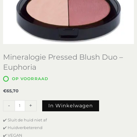
Mineralogie Pressed Blush Duo –
Euphoria
OP VOORRAAD
€
65,70
Mineralogie
-
+
In Winkelwagen
Pressed
Blush
✔️ Sluit de huid niet af
Duo
-
✔️ Huidverbeterend
Euphoria
✔️ VEGAN