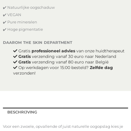
Eye
✔️ Natuurlijke oogschaduw
Shadow
-
✔️ VEGAN
Orchid
✔️ Pure mineralen
aantal
✔️ Hoge pigmentatie
daarom the skin department
Gratis
professioneel advies
van onze huidtherapeut
Gratis
verzending vanaf 30 euro naar Nederland
Gratis
verzending vanaf 80 euro naar België
Op werkdagen voor 15:00 besteld?
Zelfde dag
verzonden!
BESCHRIJVING
Voor een zwoele, opvallende of juist naturelle oogopslag kies je