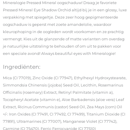
Mineralogie Pressed Mineral oogschaduw! Draag je favoriete
Pressed Mineral Eye Shadow Orchid altijd bij je in een glossy, luxe
verpakking met spiegeltje. Deze zeer hoog gepigmenteerde
oogschaduw is geperst met zoete amandelolie, waardoor
kleurophoping in de oogleden wordt voorkomen en ze prachtig
vermengt. Kies uit de glanzende of matte varianten om overdag
je natuurlijke uitstraling te behouden of om uit te pakken voor
een speciale avond! Always beautiful eyes with Mineralogie!
Ingrediënten:
Mica (CI 77019), Zinc Oxide (CI 77947), Ethylhexyl Hydroxystearate,
Simmondsia Chinensis (jojoba) Seed Oil, Lecithin, Rosemarinus
Officinalis (rosemary) Extract, Retinyl Palmitate (vitamin a),
Tocopheryl Acetate (vitamin e), Aloe Barbadensis (aloe vera) Leaf
Extract, Ricinus Communis (castor) Seed Oil, Zea Mays (corn) Oil
+/-: Iron Oxides (CI 77491, CI 77492, CI 77499), Titanium Dioxide (CI
77891), Ultramarines (CI 77007), Manganese Violet (CI 77742),
Carmine (CI 75470), Ferric Ferrocyanide (CI 77510)