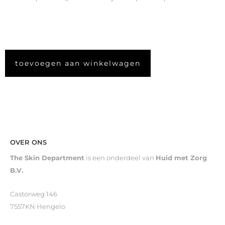
toevoegen aan winkelwagen
OVER ONS
The Skin Department
is een onderdeel van
Huid met Zorg
B.V.
Castorweg 146
7557KN Hengelo