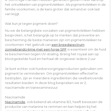
het ontwikkelen van pigmentvlekken. Als pigmentvlekken in de
familie voorkomen, is de kans groter dat iemand er ook last
van krijgt.
Wat kun je tegen pigment doen?
Nu we de belangrijkste oorzaken van pigmentvlekken hebben
besproken, is het belangrijk op te merken dat preventie en
bescherming de beste manieren zijn om pigmentvlekken te
voorkomen. Het gebruik van
een breedspectrum
zonnebrandcrème met een hoge SPF
is essentieel om de huid
te beschermen tegen UV-straling. Breng het royaal aan op
blootgestelde huid en herhaal dit ongeveer iedere 2 uur.
Je kunt echter ook huidverzorgingsproducten gebruiken om
pigment te verminderen. Om pigmentvlekken effectief te
bestrijden, zijn er meerdere ingrediënten die veelbelovende
resultaten bieden. In deze blog bespreken we er 2;
niacinamide en tranexaminezuur.
Niacinamide
Niacinamide
, ook bekend als vitamine B3, heeft bewezen de
productie van melanine te remmen en kan helpen bij het