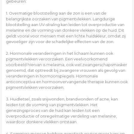
gebeuren:
1. Overmatige blootstelling aan de zon is een van de
belangrijkste oorzaken van pigmentvlekken. Langdurige
blootstelling aan UV-straling kan leiden tot overproductie van
melanine en de vorming van donkere vlekken op de huid. Dit
geldt vooral voor mensen met een lichte huidskleur, omdat zij
gevoeliger zijn voor de schadelijke effecten van de zon.
2. Hormonale veranderingen in het lichaam kunnen ook
pigmentvlekken veroorzaken. Een veelvoorkomend
voorbeeld hiervan is melasma, ook wel zwangerschapsmasker
genoemd, dat optreedt bij zwangere vrouwen als gevolg van
veranderingen in hormoonspiegels. Hormonale
anticonceptiva en hormoonvervangende therapie kunnen ook
pigmentvlekken veroorzaken.
3. Huidletsel, zoals snijwonden, brandwonden of acne, kan
leiden tot de vorming van pigmentvlekken. Het
genezingsproces van de huid kan leiden tot een
overproductie of onregelmatige verdeling van melanine,
waardoor donkere vlekken ontstaan.
4. Sommige mensen hebben genetisch gezien meer kans op