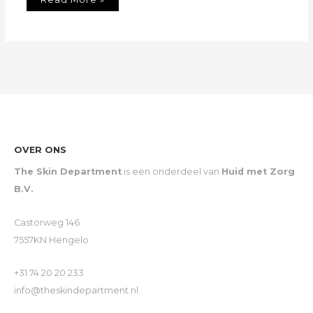
OVER ONS
The Skin Department
is een onderdeel van
Huid met Zorg
B.V.
Castorweg 146
7557KN Hengelo
+31 74 20 20 233
info@theskindepartment.nl