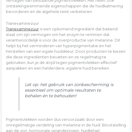
vervagen van bestaande pigmentvlekken. Het heeft ook
ontstekingsremmende eigenschappen die de huidkalmering
bevorderen en de algehele teint verbeteren.
Tranexaminezuur
Tranexaminezuur
is een opkomend ingrediënt dat bekend
staat om zijn vermogen om het enzym te remmen dat
verantwoordelijk is voor de overproductie van melanine. Dit
helpt bij het verminderen van hyperpigmentatie en het
herstellen van een egale huidskleur. Door producten te kiezen
die deze ingrediënten bevatten en ze regelmatig te
gebruiken, kun je de strijd tegen pigmentvlekken effectief
aanpakken en een helderdere, egalere huid bereiken.
Let op: het gebruik van zonbescherming is
essentieel om optimale resultaten te
behalen én te behouden!
Pigmentvlekken worden dus veroorzaakt door een
onregelmatige verdeling van melanine in de huid. Blootstelling
aan de zon, hormonale veranderingen, huidletsel,