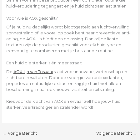
Samen vormen deze producten een complete routine die
huidveroudering tegengaat en je huid zichtbaar laat stralen.
Voor wie is AOX geschikt?
Of je huid nu dagelijks wordt blootgesteld aan luchtvervuiling,
zonnestraling of je vooral op zoek bent naar preventieve anti-
aging, de AOX-lijn biedt een oplossing. Dankzij de lichte
texturen zijn de producten geschikt voor elk huidtype en
eenvoudig te combineren met je bestaande routine.
Een huid die sterker is én meer straalt
De
AOX-lijn van Toskani
staat voor innovatie, wetenschap en
zichtbare resultaten. Door de synergie van antioxidanten,
peptides en natuurlijke extracten krijgt je huid niet alleen
bescherming, maar ook nieuwe vitaliteit en uitstraling.
Kies voor de kracht van AOX en ervaar zelf hoe jouw huid
sterker, veerkrachtiger en stralender wordt.
←
Vorige Bericht
Volgende Bericht
→