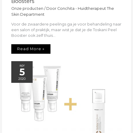
Boosters
Onze producten
/ Door
Conchita - Huidtherapeut The
Skin Department
Voor de zwaardere peelings ga je voor behandeling naar
een salon of praktijk, maar wist je dat je de Toskani Peel
Booster ook zelf thuis…
Read More »
apr
5
2020