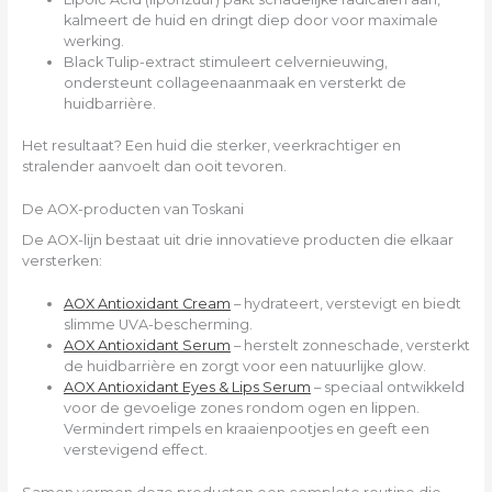
kalmeert de huid en dringt diep door voor maximale
werking.
Black Tulip-extract stimuleert celvernieuwing,
ondersteunt collageenaanmaak en versterkt de
huidbarrière.
Het resultaat? Een huid die sterker, veerkrachtiger en
stralender aanvoelt dan ooit tevoren.
De AOX-producten van Toskani
De AOX-lijn bestaat uit drie innovatieve producten die elkaar
versterken:
AOX Antioxidant Cream
– hydrateert, verstevigt en biedt
slimme UVA-bescherming.
AOX Antioxidant Serum
– herstelt zonneschade, versterkt
de huidbarrière en zorgt voor een natuurlijke glow.
AOX Antioxidant Eyes & Lips Serum
– speciaal ontwikkeld
voor de gevoelige zones rondom ogen en lippen.
Vermindert rimpels en kraaienpootjes en geeft een
verstevigend effect.