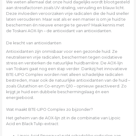
We weten allemaal dat onze huid dagelijks wordt blootgesteld
aan stressfactoren zoals UV-straling, vervuiling en blauw licht.
Deze invloeden veroorzaken vrije radicalen die de huid sneller
laten verouderen. Maar wat als er een manier is om je huid te
beschermen én nieuwe energie te geven? Maak kennis met
de Toskani AOX-lijn – de antioxidant van antioxidanten.
De kracht van antioxidanten
Antioxidanten zijn onmisbaar voor een gezonde huid. Ze
neutraliseren vrije radicalen, beschermen tegen oxidatieve
stress en versterken de natuurlijke huidbarrière. De AOX-lijn
van Toskani gaat nog een stap verder. Dankzij het innovatieve
BTE-LIPO Complex worden niet alleen schadelijke radicalen
bestreden, maar ook de natuurlijke antioxidanten van de huid –
zoals Glutathion en Co-enzym Q10 – opnieuw geactiveerd. Zo
krijgt je huid een dubbele beschermingslaag én een
energieboost.
Wat maakt BTE-LIPO Complex zo bijzonder?
Het geheim van de AOX-lijn zit in de combinatie van Lipoic
Acid en Black Tulip-extract:
Lipoic Acid (liponzuur) pakt schadelijke radicalen aan,