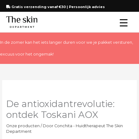
Ga
Gratis verzending vanaf €30 | Persoonlijk advies
naar
de
inhoud
In de zomer kan het iets langer duren voor we je pakket versturen,
excuus voor het ongemak!
De antioxidantrevolutie:
ontdek Toskani AOX
Onze producten
/ Door
Conchita - Huidtherapeut The Skin
Department